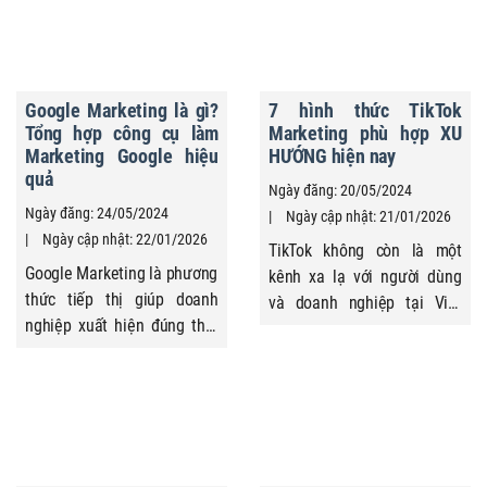
lấy nhu cầu khách hàng làm
nghiệp lại rất khác nhau.
trung tâm. Thông qua tối ưu
Nhiều doanh nghiệp chạy
công cụ tìm kiếm, website
online marketing theo từng
đạt thứ hạng hiển thị cao,
kênh riêng lẻ, thiếu sự liên
Google Marketing là gì?
7 hình thức TikTok
tiếp cận đúng nhóm khách
kết và định hướng ...
Tổng hợp công cụ làm
Marketing phù hợp XU
hàng có nhu cầu thực tế, thu
Marketing Google hiệu
HƯỚNG hiện nay
...
quả
Ngày đăng: 20/05/2024
Ngày đăng: 24/05/2024
Ngày cập nhật: 21/01/2026
Ngày cập nhật: 22/01/2026
TikTok không còn là một
Google Marketing là phương
kênh xa lạ với người dùng
thức tiếp thị giúp doanh
và doanh nghiệp tại Việt
nghiệp xuất hiện đúng thời
Nam. Trong vài năm trở lại
điểm người dùng tìm kiếm
đây, TikTok Marketing cũng
trên Google. Nhờ khả năng
đã trở thành một kênh được
nhắm trúng nhu cầu, đo
nhiều thương hiệu lựa chọn
lường rõ ràng, tối ưu ngân
để xây dựng thương hiệu và
sách linh hoạt, tiếp thị
thúc đẩy bán hàng. Tuy
Google trở thành chiến lược
nhiên, thực tế cho thấy