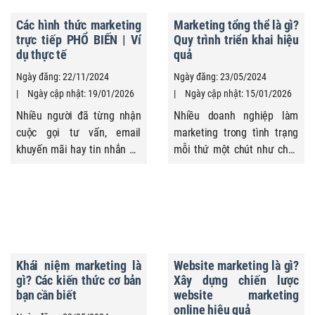
Các hình thức marketing
Marketing tổng thể là gì?
trực tiếp PHỔ BIẾN | Ví
Quy trình triển khai hiệu
dụ thực tế
quả
Ngày đăng: 22/11/2024
Ngày đăng: 23/05/2024
Ngày cập nhật: 19/01/2026
Ngày cập nhật: 15/01/2026
Nhiều người đã từng nhận
Nhiều doanh nghiệp làm
cuộc gọi tư vấn, email
marketing trong tình trạng
khuyến mãi hay tin nhắn ưu
mỗi thứ một chút như chạy
đãi từ doanh nghiệp. Đây
quảng cáo, làm website,
đều là những hình thức
chăm sóc khách hàng… Khi
marketing trực tiếp mà
quy mô bắt đầu lớn hơn và
nhiều doanh nghiệp sử
chi phí marketing tăng lên,
dụng để tiếp cận khách
cách làm rời rạc này càng
hàng một cách nhanh chóng
dễ lộ ra vấn đề khi ngân
Khái niệm marketing là
Website marketing là gì?
và có chủ đích, thay vì
sách bị chia nhỏ, kết quả
gì? Các kiến thức cơ bản
Xây dựng chiến lược
quảng bá đại trà. Vậy
khó đo lường, đội ...
bạn cần biết
website marketing
marketing trực ...
online hiệu quả