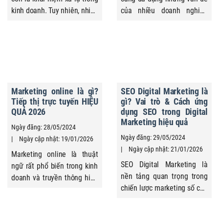
kinh doanh. Tuy nhiên, nhiều
của nhiều doanh nghiệp
người vẫn chỉ nhìn
không phải là thiếu kênh mà
marketing qua quảng cáo
là không biết bắt đầu từ đâu
hoặc bán hàng. Trên thực tế,
và sử dụng kênh nào cho
marketing xuất hiện ở nhiều
đúng. Có doanh nghiệp đầu
mảng từ cách doanh nghiệp
tư nhiều nhưng hiệu quả
hiểu thị trường đến cách
thấp, có doanh nghiệp làm
Marketing online là gì?
SEO Digital Marketing là
khách hàng đưa ra quyết ...
rất gọn nhưng vẫn tiếp cận
Tiếp thị trực tuyến HIỆU
gì? Vai trò & Cách ứng
được đúng khách hàng. Sau
QUẢ 2026
dụng SEO trong Digital
đây, cùng Quảng Cáo ...
Marketing hiệu quả
Ngày đăng: 28/05/2024
Ngày đăng: 29/05/2024
Ngày cập nhật: 19/01/2026
Ngày cập nhật: 21/01/2026
Marketing online là thuật
SEO Digital Marketing là
ngữ rất phổ biến trong kinh
nền tảng quan trọng trong
doanh và truyền thông hiện
chiến lược marketing số của
nay. Tuy nhiên, cách hiểu và
doanh nghiệp hiện nay, xuất
cách triển khai marketing
phát từ khái niệm marketing
online giữa các doanh