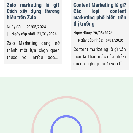
Zalo marketing là gì?
Content Marketing là gì?
quan trọng trong marketing
không phải ...
Cách xây dựng thương
Các loại content
online. Thiếu ...
hiệu trên Zalo
marketing phổ biến trên
thị trường
Ngày đăng: 29/05/2024
Ngày đăng: 20/05/2024
Ngày cập nhật: 21/01/2026
Ngày cập nhật: 16/01/2026
Zalo Marketing đang trở
Content marketing là gì vẫn
thành một lựa chọn quen
luôn là thắc mắc của nhiều
thuộc với nhiều doanh
doanh nghiệp bước vào lĩnh
nghiệp tại Việt Nam, không
vực marketing hiện đại, đặc
chỉ vì số lượng người dùng
biệt trong bối cảnh khái
lớn mà còn bởi thói quen
niệm marketing không còn
của người dùng Zalo. Thay
dừng lại ở bán hàng, tiếp thị
vì lướt xem nội dung như
chú trọng tạo giá trị, xây
các mạng xã hội khác, người
dựng mối quan hệ khách
dùng Zalo thường sử dụng
hàng. Người dùng ngày
nền tảng này ...
càng ưu tiên thông tin hữu
ích, góc nhìn chuyên ...