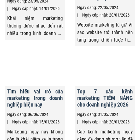
Ngày đăng: 23/05/2024
Ngày đăng: 22/05/2024
Ngày cập nhật: 14/01/2026
Ngày cập nhật: 20/01/2026
Khái niệm marketing
Website marketing là gì? Vì
thường được nhắc đến rất
sao website trở thành nền
nhiều trong kinh doanh và
tảng trong chiến lược tiếp
truyền thông, nhưng không
thị hiện nay? Hiểu rõ bản
phải ai cũng được hiểu đúng
chất khái niệm marketing,
bản chất. Trên thực tế,
cách triển khai thông minh
marketing không đơn thuần
sẽ giúp doanh nghiệp tiếp
là quảng cáo, bán hàng hay
cận khách hàng chủ động,
các hoạt động truyền thông
kiểm soát dữ liệu hiệu quả,
bề nổi mà là một lĩnh vực
Tìm hiểu vai trò của
Top 7 các kênh
vận hành marketing bài bản,
quản trị có nền tảng lý
marketing trong doanh
marketing TIỀM NĂNG
hạn chế lãng phí nguồn ...
thuyết rõ ràng, gắn ...
nghiệp hiện nay
cho doanh nghiệp 2026
Ngày đăng: 06/06/2024
Ngày đăng: 31/05/2024
Ngày cập nhật: 15/01/2026
Ngày cập nhật: 20/01/2026
Marketing ngày nay không
Các kênh marketing ngày
còn là khái niệm xa lạ trong
càng đa dạng nhưng vấn đề