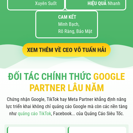
Xuyên Suốt
HIỆU QUẢ
Nhanh
CAM KẾT
Minh Bạch,
Rõ Ràng, Bảo Mật
XEM THÊM VỀ CEO VÕ TUẤN HẢI
ĐỐI TÁC CHÍNH THỨC
GOOGLE
PARTNER
LÂU NĂM
Chứng nhận Google, TikTok hay Meta Partner khẳng định năng
lực triển khai không chỉ quảng cáo Google mà còn các nền tàng
như
quảng cáo TikTok
, Facebook... của Quảng Cáo Siêu Tốc.