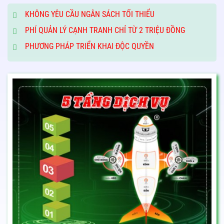
KHÔNG YÊU CẦU NGÂN SÁCH TỐI THIỂU
PHÍ QUẢN LÝ CẠNH TRANH CHỈ TỪ 2 TRIỆU ĐỒNG
PHƯƠNG PHÁP TRIỂN KHAI ĐỘC QUYỀN