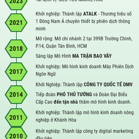
2023
Khởi nghiệp: Thành lập
ATALK
- Thương hiệu số
1 Đông Nam Á chuyên thiết bị phiên dịch thông
2021
minh
Mở rộng: Mở chi nhánh 2 tại 399B Trường Chinh,
P.14, Quận Tân Bình, HCM
2018
Sáng lập Mô Hình
MA TRẬN BAO VÂY
Khởi nghiệp: Mô hình kinh doanh Máy Phiên Dịch
2017
Ngôn Ngữ
Khởi Nghiệp: Thành lập
CÔNG TY QUỐC TẾ DMV
2014
Tiếp đoàn
PHÓ THỦ TƯỚNG
và Đoàn Đại Biểu
Cấp Cao
đến tận nhà
thăm mô hình kinh doanh.
Khởi nghiệp: Thành lập mô hình kinh doanh nông
2011
nghiệp ở Khánh Hòa
Khởi nghiệp: Thành lập công ty digital marketing
2010
đầu tiên