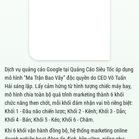
Dịch vụ quảng cáo Google tại Quảng Cáo Siêu Tốc áp dụng
mô hình “Ma Trận Bao Vây” độc quyền do CEO Võ Tuấn
Hải sáng lập. Lấy cảm hứng từ hình tượng chiếc máy bay,
mô hình chia toàn bộ quá trình marketing thành 6 khối
chức năng then chốt, mỗi khối đảm nhận vai trò riêng biệt:
Khối 1 - Đầu não chiến lược; Khối 2 - Kênh; Khối 3 - Dẫn;
Khối 4 - Bán; Khối 5 - Kéo; Khối 6 - Chăm.
Khi 6 khối vận hành đồng bộ, hệ thống marketing online
doanh nghiệp hoạt động ổn định, bền vững, giống như