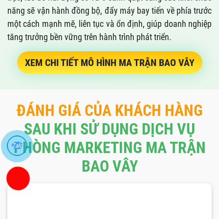
năng sẽ vận hành đồng bộ, đẩy máy bay tiến về phía trước
một cách mạnh mẽ, liên tục và ổn định, giúp doanh nghiệp
tăng trưởng bền vững trên hành trình phát triển.
XEM CHI TIẾT MÔ HÌNH MA TRẬN BAO VÂY
ĐÁNH GIÁ CỦA KHÁCH HÀNG
SAU KHI SỬ DỤNG DỊCH VỤ
PHÒNG MARKETING MA TRẬN
Zalo
BAO VÂY