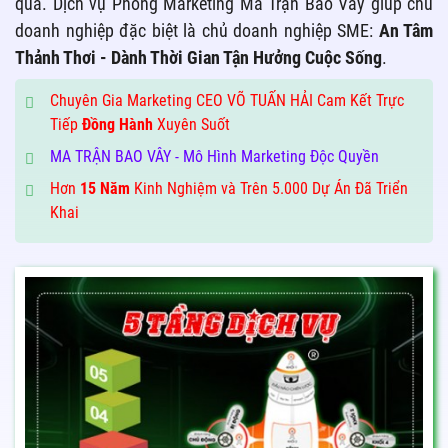
quả. Dịch vụ Phòng Marketing Ma Trận Bao Vây giúp chủ
doanh nghiệp đặc biệt là chủ doanh nghiệp SME:
An Tâm
Thảnh Thơi - Dành Thời Gian Tận Hưởng Cuộc Sống
.
Chuyên Gia Marketing CEO VÕ TUẤN HẢI Cam Kết Trực
Tiếp
Đồng Hành
Xuyên Suốt
MA TRẬN BAO VÂY - Mô Hình Marketing Độc Quyền
Hơn
15 Năm
Kinh Nghiệm và Trên 5.000 Dự Án Đã Triển
Khai