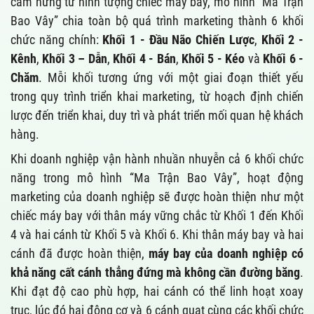
cảm hứng từ hình tượng chiếc máy bay, mô hình “Ma Trận
Bao Vây” chia toàn bộ quá trình marketing thành 6 khối
chức năng chính:
K
hối 1 - Đầu Não Chiến Lược
,
Khối 2 -
Kênh
,
Khối 3 – Dẫn
,
Khối 4 - Bán
,
Khối 5 - Kéo
và
Khối 6 -
Chăm
. Mỗi khối tương ứng với một giai đoạn thiết yếu
trong quy trình triển khai marketing, từ hoạch định chiến
lược đến triển khai, duy trì và phát triển mối quan hệ khách
hàng.
Khi doanh nghiệp vận hành nhuần nhuyễn cả 6 khối chức
năng trong mô hình “Ma Trận Bao Vây”, hoạt động
marketing của doanh nghiệp sẽ được hoàn thiện như một
chiếc máy bay với thân máy vững chắc từ Khối 1 đến Khối
4 và hai cánh từ Khối 5 và Khối 6. Khi thân máy bay và hai
cánh đã được hoàn thiện,
máy bay của doanh nghiệp có
khả năng cất cánh thẳng đứng mà không cần đường băng
.
Khi đạt độ cao phù hợp, hai cánh có thể linh hoạt xoay
trục, lúc đó hai động cơ và 6 cánh quạt cùng các khối chức