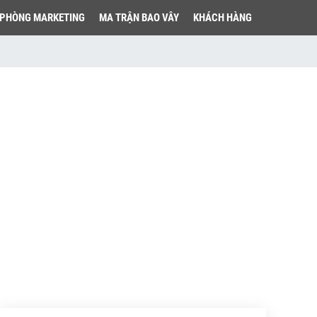
PHÒNG MARKETING
MA TRẬN BAO VÂY
KHÁCH HÀNG