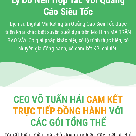
Lý Do Nên Hợp Tác Với Quảng
Cáo Siêu Tốc
Dịch vụ Digital Marketing tại Quảng Cáo Siêu Tốc được
triển khai khác biệt xuyên suốt dựa trên Mô Hình MA TRẬN
BAO VÂY. Có giải pháp khác biệt, có lộ trình thực hiện, có
chuyên gia đồng hành, có cam kết KPI chi tiết.
CEO VÕ TUẤN HẢI
CAM KẾT
TRỰC TIẾP ĐỒNG HÀNH
VỚI
CÁC GÓI TỔNG THỂ
Tôi rất hiểu, điều mà chủ doanh nghiệp đặc biệt là chủ