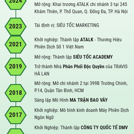
2024
Mở rộng: Khai trương ATALK chi nhánh 3 tại 245
Khâm Thiên, P. Thổ Quan, Q. Đống Đa, TP. Hà Nội
Tái định vị: SIÊU TỐC MARKETING
2023
Khởi nghiệp: Thành lập
ATALK
- Thương Hiệu
2021
Phiên Dịch Số 1 Việt Nam
Mở rộng: Thành lập
SIÊU TỐC ACADEMY
2019
Trở thành Nhà
Phân Phối Độc Quyền
của TRAVIS
HÀ LAN
Mở rộng: Mở chi nhánh 2 tại 399B Trường Chinh,
P.14, Quận Tân Bình, HCM
2018
Sáng lập Mô Hình
MA TRẬN BAO VÂY
Khởi nghiệp: Mô hình kinh doanh Máy Phiên Dịch
2017
Ngôn Ngữ
Khởi Nghiệp: Thành lập
CÔNG TY QUỐC TẾ DMV