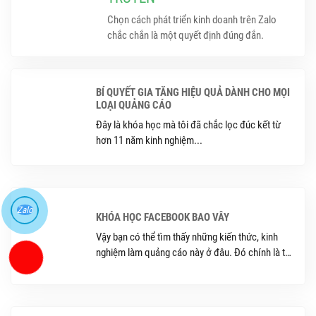
Chọn cách phát triển kinh doanh trên Zalo
chắc chắn là một quyết định đúng đắn.
BÍ QUYẾT GIA TĂNG HIỆU QUẢ DÀNH CHO MỌI
LOẠI QUẢNG CÁO
Đây là khóa học mà tôi đã chắc lọc đúc kết từ
hơn 11 năm kinh nghiệm...
Zalo
KHÓA HỌC FACEBOOK BAO VÂY
Vậy bạn có thể tìm thấy những kiến thức, kinh
nghiệm làm quảng cáo này ở đâu. Đó chính là từ
các khóa học facebook marketing đang được
khá nhiều các đơn vị tổ chức, từ những khóa học
như vậy, bạn có thể nhanh chóng tiếp thu