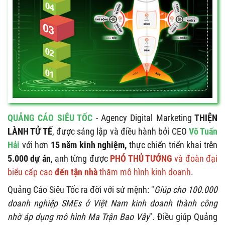
QUẢNG CÁO SIÊU TỐC
- Agency Digital Marketing
THIỆN
LÀNH TỬ TẾ
, được sáng lập và điều hành bởi CEO
Võ Tuấn
Hải
với hơn
15 năm kinh nghiệm,
thực chiến triển khai trên
5.000 dự án
, anh từng được
PHÓ THỦ TƯỚNG
và đoàn đại
biểu cấp cao
đến tận nhà
thăm mô hình kinh doanh
.
Quảng Cáo Siêu Tốc ra đời với sứ mệnh: "
Giúp cho 100.000
doanh nghiệp SMEs ở Việt Nam kinh doanh thành công
nhờ áp dụng mô hình Ma Trận Bao Vây
". Điều giúp Quảng