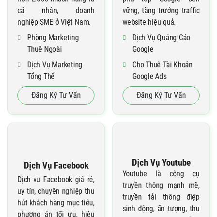
cá nhân, doanh
vững, tăng trưởng traffic
nghiệp SME ở Việt Nam.
website hiệu quả.
Phòng Marketing
Dịch Vụ Quảng Cáo
Thuê Ngoài
Google
Dịch Vụ Marketing
Cho Thuê Tài Khoản
Tổng Thể
Google Ads
Mô Hình Ma Trận Bao
Dịch Vụ Google Maps
Đăng Ký Tư Vấn
Đăng Ký Tư Vấn
Vây
Dịch Vụ SEO Google
Dịch Vụ Youtube
Dịch Vụ Facebook
Youtube là công cụ
Dịch vụ Facebook giá rẻ,
truyền thông mạnh mẽ,
uy tín, chuyên nghiệp thu
truyền tải thông điệp
hút khách hàng mục tiêu,
sinh động, ấn tượng, thu
phương án tối ưu, hiệu