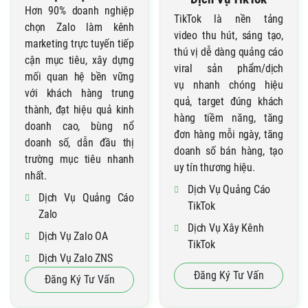
Hơn 90% doanh nghiệp
TikTok là nền tảng
chọn Zalo làm kênh
video thu hút, sáng tạo,
marketing trực tuyến tiếp
thú vị dễ dàng quảng cáo
cận mục tiêu, xây dựng
viral sản phẩm/dịch
mối quan hệ bền vững
vụ nhanh chóng hiệu
với khách hàng trung
quả, target đúng khách
thành, đạt hiệu quả kinh
hàng tiềm năng, tăng
doanh cao, bùng nổ
đơn hàng mỗi ngày, tăng
doanh số, dẫn đầu thị
doanh số bán hàng, tạo
trường mục tiêu nhanh
uy tín thương hiệu.
nhất.
Dịch Vụ Quảng Cáo
Dịch Vụ Quảng Cáo
TikTok
Zalo
Dịch Vụ Xây Kênh
Dịch Vụ Zalo OA
TikTok
Dịch Vụ Zalo ZNS
Cho Thuê Tài Khoản
Đăng Ký Tư Vấn
Đăng Ký Tư Vấn
TikTok Agency