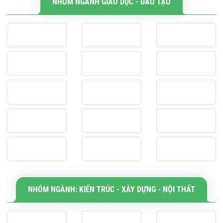
NHÓM NGÀNH GIÁO DỤC - ĐÀO TẠO
NHÓM NGÀNH: KIẾN TRÚC - XÂY DỰNG - NỘI THẤT