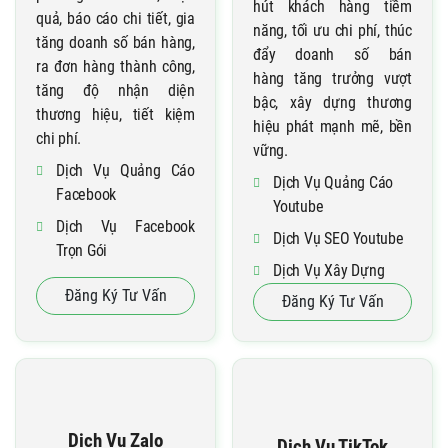
hút khách hàng tiềm
quả, báo cáo chi tiết, gia
năng, tối ưu chi phí, thúc
tăng doanh số bán hàng,
đẩy doanh số bán
ra đơn hàng thành công,
hàng tăng trưởng vượt
tăng độ nhận diện
bậc, xây dựng thương
thương hiệu, tiết kiệm
hiệu phát mạnh mẽ, bền
chi phí.
vững.
Dịch Vụ Quảng Cáo
Dịch Vụ Quảng Cáo
Facebook
Youtube
Dịch Vụ Facebook
Dịch Vụ SEO Youtube
Trọn Gói
Dịch Vụ Xây Dựng
Dịch Vụ Chăm Sóc
Kênh Youtube
Đăng Ký Tư Vấn
Đăng Ký Tư Vấn
Fanpage
Dịch Vụ Content
Fanpage
Cho Thuê Tài Khoản
Facebook
Dịch Vụ Zalo
Dịch Vụ TikTok