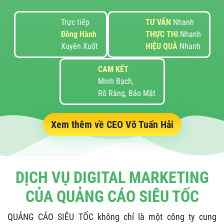
Trực tiếp
TƯ VẤN
Nhanh
Đồng Hành
THỰC THI
Nhanh
Xuyên Xuốt
HIỆU QUẢ
Nhanh
CAM KẾT
Minh Bạch,
Rõ Ràng, Bảo Mật
Xem thêm về CEO Võ Tuấn Hải
DỊCH VỤ DIGITAL MARKETING
CỦA QUẢNG CÁO SIÊU TỐC
QUẢNG CÁO SIÊU TỐC không chỉ là một công ty cung