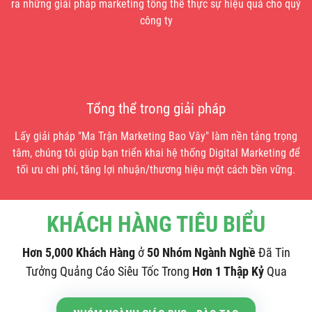
ra những giải pháp marketing tổng thể thực sự hiệu quả cho quý
công ty
Tổng thể trong giải pháp
Lấy giải pháp "Ma Trận Marketing Bao Vây" làm nền tảng trọng
tâm, chúng tôi giúp bạn triển khai hệ thống Digital Marketing để
tối ưu chi phí, tăng lợi nhuận/thương hiệu một cách bền vững.
KHÁCH HÀNG TIÊU BIỂU
Hơn 5,000 Khách Hàng
ở
50 Nhóm Ngành Nghề
Đã Tin
Tưởng Quảng Cáo Siêu Tốc Trong
Hơn 1 Thập Kỷ
Qua