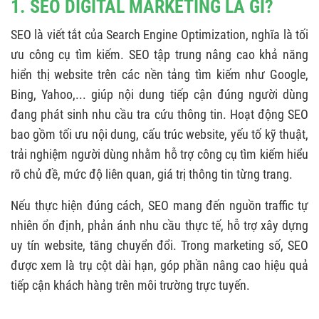
1. SEO DIGITAL MARKETING LÀ GÌ?
3.3. SEO Technical
SEO là viết tắt của Search Engine Optimization, nghĩa là tối
4. ỨNG DỤNG SEO TRONG DIGITAL MARKETING
ưu công cụ tìm kiếm. SEO tập trung nâng cao khả năng
HIỆU QUẢ
hiển thị website trên các nền tảng tìm kiếm như Google,
4.1. SEO & Content Marketing
Bing, Yahoo,... giúp nội dung tiếp cận đúng người dùng
đang phát sinh nhu cầu tra cứu thông tin. Hoạt động SEO
4.2. SEO & Social Media Marketing
bao gồm tối ưu nội dung, cấu trúc website, yếu tố kỹ thuật,
4.3. SEO & Paid Ads
trải nghiệm người dùng nhằm hỗ trợ công cụ tìm kiếm hiểu
4.4. SEO & Email Marketing
rõ chủ đề, mức độ liên quan, giá trị thông tin từng trang.
5. CÁCH TRIỂN KHAI SEO MARKETING TỐI ƯU
Nếu thực hiện đúng cách, SEO mang đến nguồn traffic tự
5.1. Nghiên cứu từ khóa theo Search Intent
nhiên ổn định, phản ánh nhu cầu thực tế, hỗ trợ xây dựng
uy tín website, tăng chuyển đổi. Trong marketing số, SEO
5.2. Xây dựng nội dung chuẩn Semantic SEO
được xem là trụ cột dài hạn, góp phần nâng cao hiệu quả
5.3. Tối ưu website & trải nghiệm người dùng
tiếp cận khách hàng trên môi trường trực tuyến.
5.4. Đo lường & tối ưu SEO liên tục