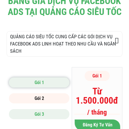
BẢNG GIÁ DỊCH VỤ FACEBOOK
ADS TẠI QUẢNG CÁO SIÊU TỐC
QUẢNG CÁO SIÊU TỐC CUNG CẤP CÁC GÓI DỊCH VỤ
FACEBOOK ADS LINH HOẠT THEO NHU CẦU VÀ NGÂN
SÁCH
Gói 1
Gói 1
Từ
1.500.000đ
Gói 2
/ tháng
Gói 3
Đăng Ký Tư Vấn