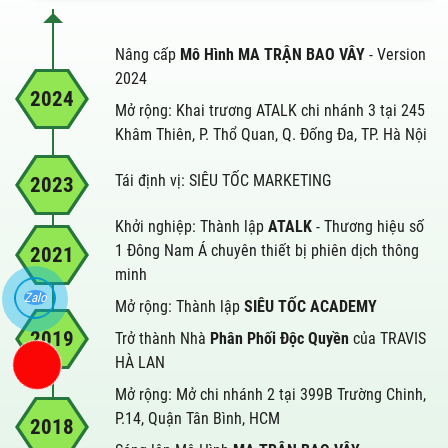
Nâng cấp
Mô Hình MA TRẬN BAO VÂY
- Version
2024
2024
Mở rộng: Khai trương ATALK chi nhánh 3 tại 245
Khâm Thiên, P. Thổ Quan, Q. Đống Đa, TP. Hà Nội
Tái định vị: SIÊU TỐC MARKETING
2023
Khởi nghiệp: Thành lập
ATALK
- Thương hiệu số
1 Đông Nam Á chuyên thiết bị phiên dịch thông
2021
minh
Zalo
Mở rộng: Thành lập
SIÊU TỐC ACADEMY
2019
Trở thành Nhà
Phân Phối Độc Quyền
của TRAVIS
HÀ LAN
Mở rộng: Mở chi nhánh 2 tại 399B Trường Chinh,
P.14, Quận Tân Bình, HCM
2018