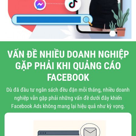
VẤN ĐỀ NHIỀU DOANH NGHIỆP
GẶP PHẢI KHI QUẢNG CÁO
FACEBOOK
Dù đã đầu tư ngân sách đều đặn mỗi tháng, nhiều doanh
nghiệp vẫn gặp phải những vấn đề dưới đây khiến
Facebook Ads không mang lại hiệu quả như kỳ vọng.