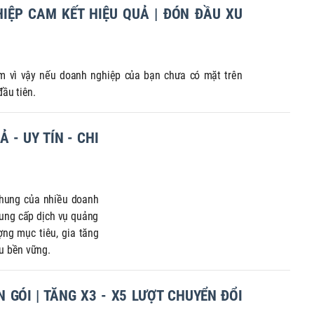
IỆP CAM KẾT HIỆU QUẢ | ĐÓN ĐẦU XU
Nam vì vậy nếu doanh nghiệp của bạn chưa có mặt trên
đầu tiên.
 - UY TÍN - CHI
chung của nhiều doanh
ung cấp dịch vụ quảng
ợng mục tiêu, gia tăng
hu bền vững.
 GÓI | TĂNG X3 - X5 LƯỢT CHUYỂN ĐỔI