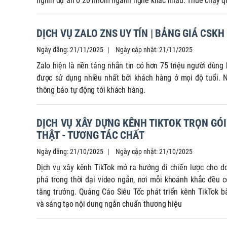
nghìn dự án ở 20 nhóm ngành nghề khác nhau. Thuê chạy q
DỊCH VỤ ZALO ZNS UY TÍN | BẢNG GIÁ CSK
Ngày đăng: 21/11/2025
Ngày cập nhật: 21/11/2025
Zalo hiện là nền tảng nhắn tin có hơn 75 triệu người dùng 
được sử dụng nhiều nhất bởi khách hàng ở mọi độ tuổi. 
thông báo tự động tới khách hàng.
DỊCH VỤ XÂY DỰNG KÊNH TIKTOK TRỌN GÓI
THẬT - TƯƠNG TÁC CHẤT
Ngày đăng: 21/10/2025
Ngày cập nhật: 21/10/2025
Dịch vụ xây kênh TikTok mở ra hướng đi chiến lược cho 
phá trong thời đại video ngắn, nơi mỗi khoảnh khắc đều c
tăng trưởng. Quảng Cáo Siêu Tốc phát triển kênh TikTok bà
và sáng tạo nội dung ngắn chuẩn thương hiệu