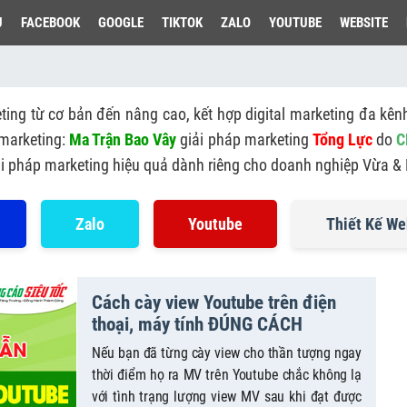
U
FACEBOOK
GOOGLE
TIKTOK
ZALO
YOUTUBE
WEBSITE
ing từ cơ bản đến nâng cao, kết hợp digital marketing đa kênh 
marketing:
Ma Trận Bao Vây
giải pháp marketing
Tổng Lực
do
C
iải pháp marketing hiệu quả dành riêng cho doanh nghiệp Vừa &
Zalo
Youtube
Thiết Kế We
Cách cày view Youtube trên điện
thoại, máy tính ĐÚNG CÁCH
Nếu bạn đã từng cày view cho thần tượng ngay
thời điểm họ ra MV trên Youtube chắc không lạ
với tình trạng lượng view MV sau khi đạt được