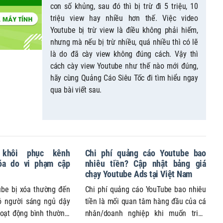
con số khủng, sau đó thì bị trừ đi 5 triệu, 10
triệu view hay nhiều hơn thế. Việc video
Youtube bị trừ view là điều không phải hiếm,
nhưng mà nếu bị trừ nhiều, quá nhiều thì có lẽ
là do đã cày view không đúng cách. Vậy thì
cách cày view Youtube như thế nào mới đúng,
hãy cùng Quảng Cáo Siêu Tốc đi tìm hiểu ngay
qua bài viết sau.
khôi phục kênh
Chi phí quảng cáo Youtube bao
óa do vi phạm cập
nhiêu tiền? Cập nhật bảng giá
chạy Youtube Ads tại Việt Nam
ube bị xóa thường đến
Chi phí quảng cáo YouTube bao nhiêu
Có người sáng ngủ dậy
tiền là mối quan tâm hàng đầu của cá
oạt động bình thường,
nhân/doanh nghiệp khi muốn triển