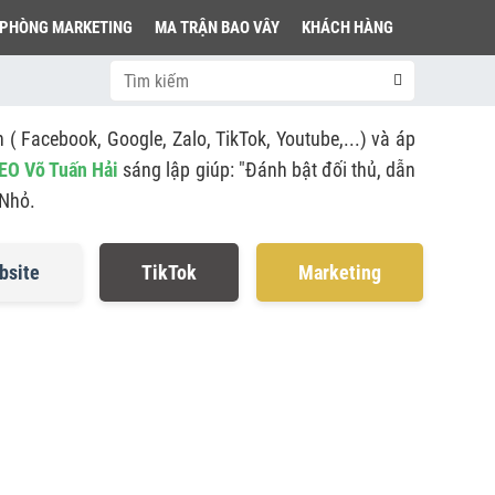
PHÒNG MARKETING
MA TRẬN BAO VÂY
KHÁCH HÀNG
( Facebook, Google, Zalo, TikTok, Youtube,...) và áp
EO Võ Tuấn Hải
sáng lập giúp: "Đánh bật đối thủ, dẫn
 Nhỏ.
bsite
TikTok
Marketing