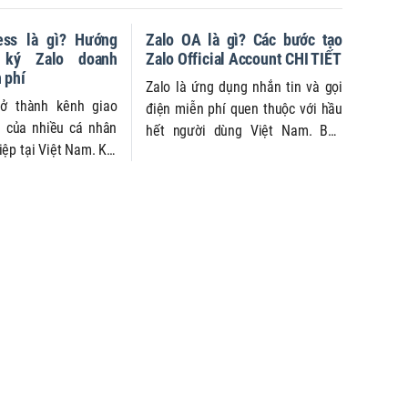
ess là gì? Hướng
Zalo OA là gì? Các bước tạo
 ký Zalo doanh
Zalo Official Account CHI TIẾT
 phí
Zalo là ứng dụng nhắn tin và gọi
rở thành kênh giao
điện miễn phí quen thuộc với hầu
n của nhiều cá nhân
hết người dùng Việt Nam. Bên
ệp tại Việt Nam. Khi
cạnh các tính năng liên lạc, Zalo
m sóc khách hàng,
còn phát triển Zalo OA như một
hoại và xây dựng hiện
kênh dành riêng cho doanh nghiệp
hiệu ngày càng tăng,
để quản lý thông tin và tương tác
s trở thành một lựa
với khách hàng hiệu quả hơn. Bài
p để vận hành các
viết này, Quảng Cáo Siêu Tốc sẽ
y một cách đơn giản
cung cấp đầy đủ thông tin về Zalo
hiệp hơn. Với giao
OA là gì, cách sử dụng kèm các
ụng và các tính năng
hướng dẫn chi tiết.
doanh được thiết kế
en người Việt, nền
p doanh nghiệp tiếp