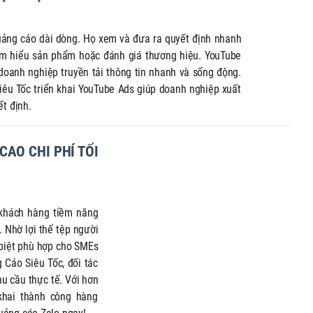
quả.
cận và phục 
ết sau.
quả. Cùng Q
tìm hiểu về Z
uảng cáo dài dòng. Họ xem và đưa ra quyết định nhanh
viết sau nhé
tìm hiểu sản phẩm hoặc đánh giá thương hiệu. YouTube
doanh nghiệp truyền tải thông tin nhanh và sống động.
iêu Tốc triển khai YouTube Ads giúp doanh nghiệp xuất
t định.
CAO CHI PHÍ TỐI
 khách hàng tiềm năng
 Nhờ lợi thế tệp người
 biệt phù hợp cho SMEs
 Cáo Siêu Tốc, đối tác
hu cầu thực tế. Với hơn
 khai thành công hàng