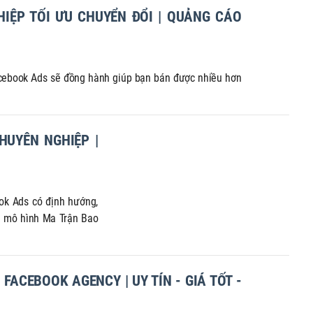
IỆP TỐI ƯU CHUYỂN ĐỔI | QUẢNG CÁO
acebook Ads sẽ đồng hành giúp bạn bán được nhiều hơn
HUYÊN NGHIỆP |
ok Ads có định hướng,
ới mô hình Ma Trận Bao
ACEBOOK AGENCY | UY TÍN - GIÁ TỐT -