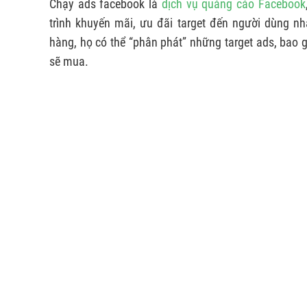
Chạy ads facebook là
dịch vụ quảng cáo Facebook
trình khuyến mãi, ưu đãi target đến người dùng n
hàng, họ có thể “phân phát” những target ads, ba
sẽ mua.