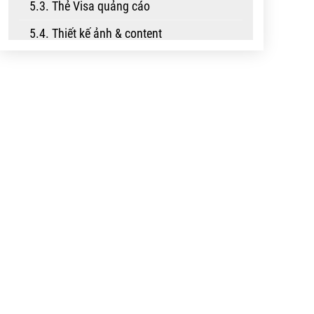
5.3. Thẻ Visa quảng cáo
5.4. Thiết kế ảnh & content
6. CÁCH CHẠY QUẢNG CÁO FACEBOOK CHO
NGƯỜI MỚI
6.1. Truy cập vào trình quảng cáo
6.2. Tạo chiến dịch quảng cáo facebook
ads
6.3. Chọn mục tiêu chiến dịch
6.4. Đặt tên chiến dịch
6.5. Tối ưu hóa ngân sách chiến dịch
6.6. Tạo nhóm quảng cáo
6.7. Chọn bài viết quảng cáo