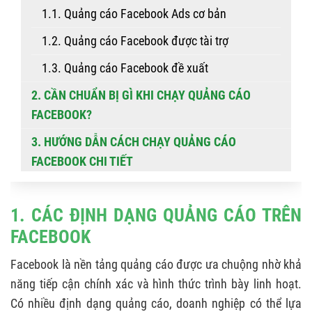
1.1. Quảng cáo Facebook Ads cơ bản
1.2. Quảng cáo Facebook được tài trợ
1.3. Quảng cáo Facebook đề xuất
2. CẦN CHUẨN BỊ GÌ KHI CHẠY QUẢNG CÁO
FACEBOOK?
3. HƯỚNG DẪN CÁCH CHẠY QUẢNG CÁO
FACEBOOK CHI TIẾT
3.1. Tạo chiến dịch quảng cáo
3.2. Cài đặt mục tiêu
1. CÁC ĐỊNH DẠNG QUẢNG CÁO TRÊN
FACEBOOK
3.3. Xây dựng nội dung quảng cáo
Facebook là nền tảng quảng cáo được ưa chuộng nhờ khả
3.4. Nhắm đối tượng quảng cáo Facebook
năng tiếp cận chính xác và hình thức trình bày linh hoạt.
3.5. Thiết lập ngân sách & thời gian
Có nhiều định dạng quảng cáo, doanh nghiệp có thể lựa