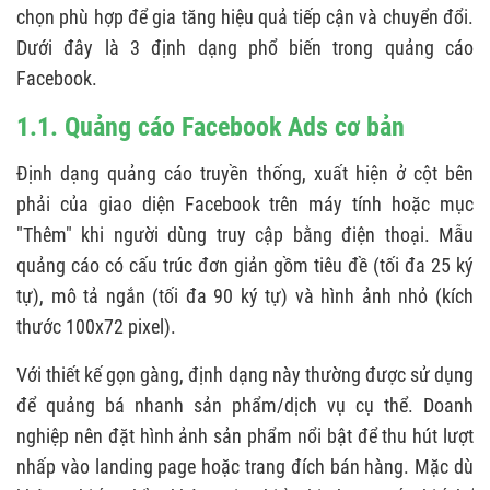
3.6. Quyết định vị trí chạy quảng cáo
chọn phù hợp để gia tăng hiệu quả tiếp cận và chuyển đổi.
Facebook
Dưới đây là 3 định dạng phổ biến trong quảng cáo
Facebook.
3.7. Kiểm tra bản xem trước
1.1. Quảng cáo Facebook Ads cơ bản
4. HƯỚNG DẪN TẮT/MỞ VÀ XÓA CHIẾN DỊCH
QUẢNG CÁO
Định dạng quảng cáo truyền thống, xuất hiện ở cột bên
4.1. Cách bật/tắt chiến dịch Facebook Ads
phải của giao diện Facebook trên máy tính hoặc mục
"Thêm" khi người dùng truy cập bằng điện thoại. Mẫu
4.2. Cách xóa chiến dịch quảng cáo Facebook
quảng cáo có cấu trúc đơn giản gồm tiêu đề (tối đa 25 ký
5. CẤU TRÚC THIẾT LẬP QUẢNG CÁO TRONG
tự), mô tả ngắn (tối đa 90 ký tự) và hình ảnh nhỏ (kích
FACEBOOK ADS MANAGER
thước 100x72 pixel).
5.1. Cấp chiến dịch
Với thiết kế gọn gàng, định dạng này thường được sử dụng
5.2. Cấp nhóm quảng cáo
để quảng bá nhanh sản phẩm/dịch vụ cụ thể. Doanh
5.3. Cấp quảng cáo
nghiệp nên đặt hình ảnh sản phẩm nổi bật để thu hút lượt
nhấp vào landing page hoặc trang đích bán hàng. Mặc dù
6. CHẠY QUẢNG CÁO FACEBOOK HIỆU QUẢ