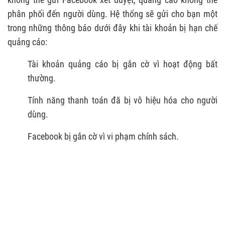
2.7. Bật & tắt quảng cáo liên tục
phân phối đến người dùng. Hệ thống sẽ gửi cho bạn một
trong những thông báo dưới đây khi tài khoản bị hạn chế
2.8. Mua data chạy quảng cáo Facebook
quảng cáo:
2.9. Tài khoản bị gắn cờ vì không hoạt động
Tài khoản quảng cáo bị gắn cờ vì hoạt động bất
2.10. Tài khoản quảng cáo Facebook bị vô
thường.
hiệu hóa dù không vi phạm
Tính năng thanh toán đã bị vô hiệu hóa cho người
3. CÁCH MỞ TÀI KHOẢN FACEBOOK BỊ GẮN CỜ
dùng.
3.1. Lấy lại tài khoản quảng cáo Facebook bị
gắn cờ vì hoạt động bất thường
Facebook bị gắn cờ vì vi phạm chính sách.
3.2. Lấy lại tài khoản quảng cáo Facebook bị
gắn cờ vì vi phạm chính sách
3.3. Kháng cáo đối với tài khoản Facebook
Ads mới bị khóa
3.4. Tài khoản Facebook Ads đã thành công