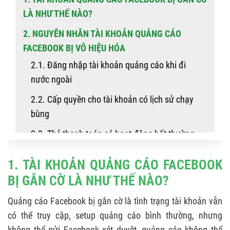
LÀ NHƯ THẾ NÀO?
2. NGUYÊN NHÂN TÀI KHOẢN QUẢNG CÁO
FACEBOOK BỊ VÔ HIỆU HÓA
2.1. Đăng nhập tài khoản quảng cáo khi đi
nước ngoài
2.2. Cấp quyền cho tài khoản có lịch sử chạy
bùng
2.3. Thẻ thanh toán có hoạt động bất thường
2.4. Đăng nhập nhiều tài khoản trên cùng một
1. TÀI KHOẢN QUẢNG CÁO FACEBOOK
máy tính
BỊ GẮN CỜ LÀ NHƯ THẾ NÀO?
2.5. Tài khoản bị nợ tiền quảng cáo quá lâu
Quảng cáo Facebook bị gắn cờ là tình trạng tài khoản vẫn
2.6. Tài khoản quảng cáo của bạn bị gắn cờ vì
có thể truy cập, setup quảng cáo bình thường, nhưng
vi phạm chính sách
không thể gửi Facebook xét duyệt, quảng cáo không thể