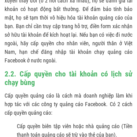
xuyên thay đổi (ở 2 nơi cách xa nhau), họ sẽ đánh giá tài
khoản có hoạt động bất thường. Để đảm bảo tính bảo
7.2. Bạn không nên chọn cách thanh toán qua
mật, họ sẽ tạm thời vô hiệu hóa tài khoản quảng cáo của
Paypal
bạn. Bạn chỉ cần truy cập trang hỗ trợ, điền form xác nhận
7.3. Chọn cách thuê tài khoản quảng cáo
sở hữu tài khoản để kích hoạt lại. Nếu bạn có việc đi nước
ngoài, hãy cấp quyền cho nhân viên, người thân ở Việt
7.4. Những giải pháp để hạn chế việc tài
Nam, hạn chế đăng nhập tài khoản chạy quảng cáo
khoản bị gắn cờ
Facebook ở nước ngoài.
2.2. Cấp quyền cho tài khoản có lịch sử
chạy bùng
Cấp quyền quảng cáo là cách mà doanh nghiệp làm khi
hợp tác với các công ty quảng cáo Facebook. Có 2 cách
cấp quyền quảng cáo:
Cấp quyền biên tập viên hoặc nhà quảng cáo (Tiền
thanh toán quảng cáo sẽ trừ vào thẻ của bạn).