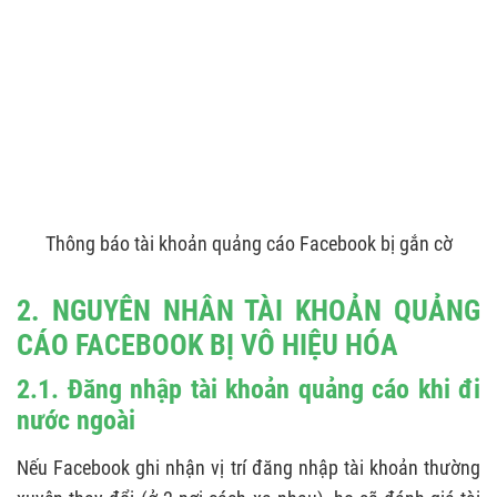
trong việc chạy quảng cáo trước đó nhưng giờ
đang bị khóa
3.5. Bị khóa tài khoản dù đã hoạt động nhiều
năm
​​​​4. XỬ LÝ TÌNH TRẠNG ID TÀI KHOẢN KHÔNG
HIỆN TRONG TRANG KHIẾU NẠI
Thông báo tài khoản quảng cáo Facebook bị gắn cờ
5. CÁCH CHAT LIVE VỚI ĐỘI NGŨ HỖ TRỢ
FACEBOOK ADS
2. NGUYÊN NHÂN TÀI KHOẢN QUẢNG
6. CHUYỂN DỮ LIỆU SANG TÀI KHOẢN QUẢNG
CÁO FACEBOOK BỊ VÔ HIỆU HÓA
CÁO FACEBOOK MỚI
2.1. Đăng nhập tài khoản quảng cáo khi đi
7. MỘT SỐ KỸ THUẬT ĐỂ QUẢN LÝ BẢO VỆ TÀI
nước ngoài
KHOẢN FACEBOOK ADS
7.1. Phải chuẩn bị tài khoản Facebook Ads dự
Nếu Facebook ghi nhận vị trí đăng nhập tài khoản thường
phòng