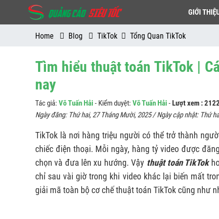
GIỚI THIỆ
Home
Blog
TikTok
Tổng Quan TikTok
Tìm hiểu thuật toán TikTok | 
nay
Tác giả:
Võ Tuấn Hải
- Kiểm duyệt:
Võ Tuấn Hải
-
Lượt xem : 212
Ngày đăng:
Thứ hai, 27 Tháng Mười, 2025
/ Ngày cập nhật:
Thứ ha
TikTok là nơi hàng triệu người có thể trở thành ngư
chiếc điện thoại. Mỗi ngày, hàng tỷ video được đăn
chọn và đưa lên xu hướng. Vậy
thuật toán TikTok
ho
chỉ sau vài giờ trong khi video khác lại biến mất t
giải mã toàn bộ cơ chế thuật toán TikTok cũng như 