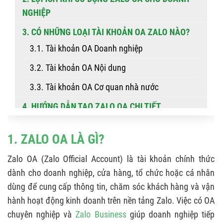
NGHIỆP
3. CÓ NHỮNG LOẠI TÀI KHOẢN OA ZALO NÀO?
3.1. Tài khoản OA Doanh nghiệp
3.2. Tài khoản OA Nội dung
3.3. Tài khoản OA Cơ quan nhà nước
4. HƯỚNG DẪN TẠO ZALO OA CHI TIẾT
5. HƯỚNG DẪN XÁC THỰC OA NHANH CHÓNG
1. ZALO OA LÀ GÌ?
5.1. Xác thực OA theo tên doanh nghiệp, cửa
hàng hoặc địa điểm kinh doanh
Zalo OA (Zalo Official Account) là tài khoản chính thức
dành cho doanh nghiệp, cửa hàng, tổ chức hoặc cá nhân
5.2. Xác thực OA theo tên thương hiệu
dùng để cung cấp thông tin, chăm sóc khách hàng và vận
5.3. Xác thực OA theo tên khác hoặc ngành
hành hoạt động kinh doanh trên nền tảng Zalo. Việc có OA
nghề kinh doanh có điều kiện
chuyên nghiệp và
Zalo Business
giúp doanh nghiệp tiếp