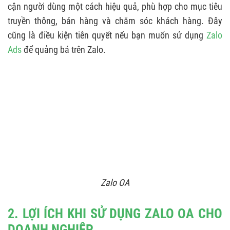
6. HƯỚNG DẪN SỬ DỤNG MỘT SỐ CHỨC NĂNG
cận người dùng một cách hiệu quả, phù hợp cho mục tiêu
OA
truyền thông, bán hàng và chăm sóc khách hàng. Đây
cũng là điều kiện tiên quyết nếu bạn muốn sử dụng
Zalo
6.1. Đăng bài & quản lý nội dung
Ads
để quảng bá trên Zalo.
6.2. Gửi Broadcast
6.3. Quản lý người quan tâm OA
6.4. Tạo Chatbot Zalo / Auto Reply
6.5. Kiểm tra báo cáo & thống kê OA
6.5. Kết nối OA với Zalo Mini App
Zalo OA
2. LỢI ÍCH KHI SỬ DỤNG ZALO OA CHO
DOANH NGHIỆP