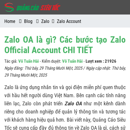
Home
Blog
Zalo
Zalo Account
Zalo OA là gì? Các bước tạo Zalo
Official Account CHI TIẾT
Tác giả:
Võ Tuấn Hải
- Kiểm duyệt:
Võ Tuấn Hải
-
Lượt xem : 21926
Ngày đăng:
Thứ bảy, 29 Tháng Mười Một, 2025
/ Ngày cập nhật:
Thứ bảy,
29 Tháng Mười Một, 2025
Zalo là ứng dụng nhắn tin và gọi điện miễn phí quen thuộc
với hầu hết người dùng Việt Nam. Bên cạnh các tính năng
liên lạc, Zalo còn phát triển
Zalo OA
như một kênh dành
riêng cho doanh nghiệp để quản lý thông tin và tương tác
với khách hàng hiệu quả hơn. Bài viết này, Quảng Cáo Siêu
Tốc sẽ cung cấp đầy đủ thông tin về Zalo OA là gì, cách sử