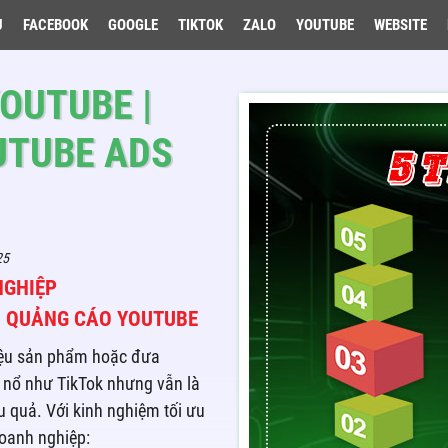
U
FACEBOOK
GOOGLE
TIKTOK
ZALO
YOUTUBE
WEBSITE
OUTUBE |
UTUBE ADS
25
NGHIỆP
Ụ QUẢNG CÁO YOUTUBE
hiệu sản phẩm hoặc đưa
 nổ như TikTok nhưng vẫn là
u quả. Với kinh nghiệm tối ưu
doanh nghiệp: