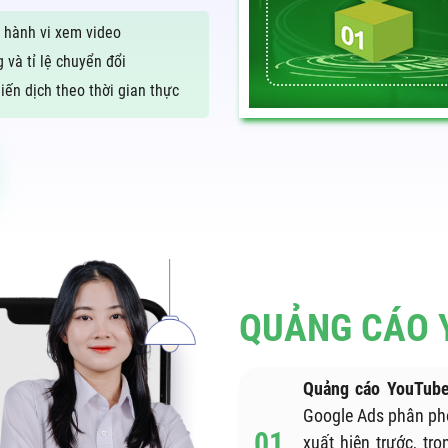
 hành vi xem video
 và tỉ lệ chuyển đổi
iến dịch theo thời gian thực
QUẢNG CÁO Y
Quảng cáo YouTub
Google Ads phân ph
xuất hiện trước, t