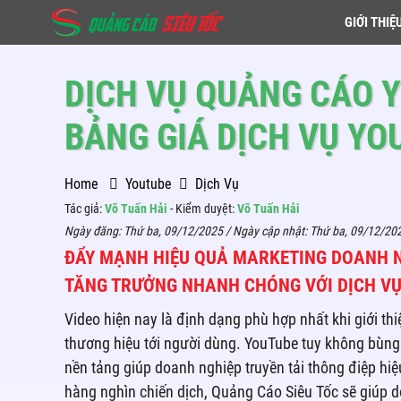
GIỚI THIỆ
DỊCH VỤ QUẢNG CÁO Y
BẢNG GIÁ DỊCH VỤ YO
Home
Youtube
Dịch Vụ
Tác giả:
Võ Tuấn Hải
- Kiểm duyệt:
Võ Tuấn Hải
Ngày đăng:
Thứ ba, 09/12/2025
/ Ngày cập nhật:
Thứ ba, 09/12/20
ĐẨY MẠNH HIỆU QUẢ MARKETING DOANH 
TĂNG TRƯỞNG NHANH CHÓNG VỚI DỊCH V
Video hiện nay là định dạng phù hợp nhất khi giới t
thương hiệu tới người dùng. YouTube tuy không bùng
nền tảng giúp doanh nghiệp truyền tải thông điệp hiệ
hàng nghìn chiến dịch, Quảng Cáo Siêu Tốc sẽ giúp 