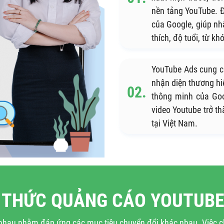
nền tảng YouTube. Đ
của Google, giúp nh
thích, độ tuổi, từ k
YouTube Ads cung c
nhận diện thương h
thông minh của Goo
video Youtube trở t
tại Việt Nam.
 THỨC QUẢNG CÁO YOUTUBE
hau nhằm đáp ứng các mục tiêu chuyển đổi khác nhau. Việc c