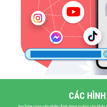
CÁC HÌNH
YouTube cung cấp nhiều định dạng quảng cáo khác n