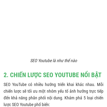
5.3. Tối ưu mô tả video
5.4. Chọn tags & hashtags thông minh
5.5. Tạo thumbnail ấn tượng
5.6. Cập nhật phụ đề chính xác
5.7. Quảng bá video
6. CÔNG CỤ SEO YOUTUBE
6.1. TubeBuddy
SEO Youtube là như thế nào
6.2. vidIQ
6.3. Youtube Analytics
2. CHIẾN LƯỢC SEO YOUTUBE NỔI BẬT
6.4. Phần mềm thiết kế (Canva/Photoshop)
SEO YouTube có nhiều hướng triển khai khác nhau. Mỗi
chiến lược sẽ tối ưu một nhóm yếu tố ảnh hưởng trực tiếp
đến khả năng phân phối nội dung. Khám phá 5 loại chiến
lược SEO Youtube phổ biến: