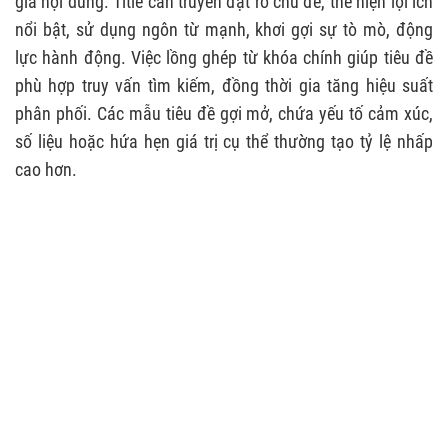
giá nội dung. Title cần truyền đạt rõ chủ đề, thể hiện lợi ích
nổi bật, sử dụng ngôn từ mạnh, khơi gợi sự tò mò, động
lực hành động. Việc lồng ghép từ khóa chính giúp tiêu đề
phù hợp truy vấn tìm kiếm, đồng thời gia tăng hiệu suất
phân phối. Các mẫu tiêu đề gợi mở, chứa yếu tố cảm xúc,
số liệu hoặc hứa hẹn giá trị cụ thể thường tạo tỷ lệ nhấp
cao hơn.