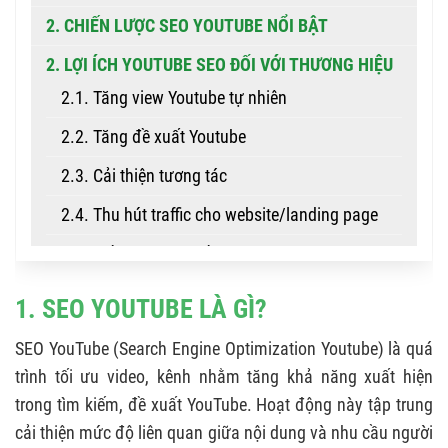
2. CHIẾN LƯỢC SEO YOUTUBE NỔI BẬT
2. LỢI ÍCH YOUTUBE SEO ĐỐI VỚI THƯƠNG HIỆU
2.1. Tăng view Youtube tự nhiên
2.2. Tăng đề xuất Youtube
2.3. Cải thiện tương tác
2.4. Thu hút traffic cho website/landing page
2.5. Giảm chi phí quảng cáo
3. YẾU TỐ ẢNH HƯỞNG YOUTUBE RANKING
1. SEO YOUTUBE LÀ GÌ?
3.1. Sức mạnh thương hiệu (Brand Authority)
SEO YouTube (Search Engine Optimization Youtube) là quá
3.2. Tần suất đăng video
trình tối ưu video, kênh nhằm tăng khả năng xuất hiện
3.3. Cấu trúc kênh Youtube
trong tìm kiếm, đề xuất YouTube. Hoạt động này tập trung
cải thiện mức độ liên quan giữa nội dung và nhu cầu người
3.4. Chủ đề nội dung