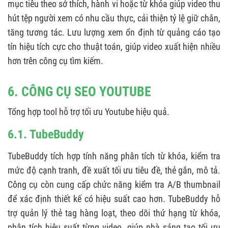
mục tiêu theo sở thích, hành vi hoặc từ khóa giúp video thu
hút tệp người xem có nhu cầu thực, cải thiện tỷ lệ giữ chân,
tăng tương tác. Lưu lượng xem ổn định từ quảng cáo tạo
tín hiệu tích cực cho thuật toán, giúp video xuất hiện nhiều
hơn trên công cụ tìm kiếm.
6. CÔNG CỤ SEO YOUTUBE
Tổng hợp tool hỗ trợ tối ưu Youtube hiệu quả.
6.1. TubeBuddy
TubeBuddy tích hợp tính năng phân tích từ khóa, kiểm tra
mức độ cạnh tranh, đề xuất tối ưu tiêu đề, thẻ gắn, mô tả.
Công cụ còn cung cấp chức năng kiểm tra A/B thumbnail
để xác định thiết kế có hiệu suất cao hơn. TubeBuddy hỗ
trợ quản lý thẻ tag hàng loạt, theo dõi thứ hạng từ khóa,
phân tích hiệu suất từng video, giúp nhà sáng tạo tối ưu