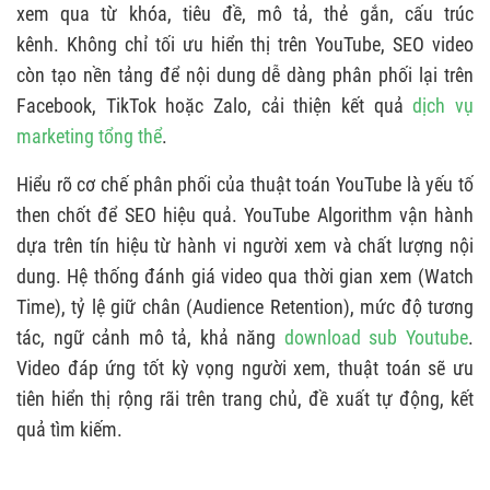
xem qua từ khóa, tiêu đề, mô tả, thẻ gắn, cấu trúc
3.5. Mức độ tương tác
kênh. Không chỉ tối ưu hiển thị trên YouTube, SEO video
còn tạo nền tảng để nội dung dễ dàng phân phối lại trên
4. CÁCH SEO KÊNH YOUTUBE HIỆU QUẢ
Facebook, TikTok hoặc Zalo, cải thiện kết quả
dịch vụ
4.1. Chuẩn hóa tên & mô tả kênh
marketing tổng thể
.
4.2. Tối ưu từ khóa
Hiểu rõ cơ chế phân phối của thuật toán YouTube là yếu tố
4.3. Thiết kế avatar, banner & hình ảnh thu hút
then chốt để SEO hiệu quả. YouTube Algorithm vận hành
4.4. Sắp xếp playlist chuẩn SEO
dựa trên tín hiệu từ hành vi người xem và chất lượng nội
dung. Hệ thống đánh giá video qua thời gian xem (Watch
4.5. Hiệu chỉnh giao diện trang chủ (UX/UI)
Time), tỷ lệ giữ chân (Audience Retention), mức độ tương
4.6. Cài đặt thẻ Featured Content & Section
tác, ngữ cảnh mô tả, khả năng
download sub Youtube
.
Video đáp ứng tốt kỳ vọng người xem, thuật toán sẽ ưu
5. CÁCH SEO VIDEO LÊN TOP YOUTUBE
tiên hiển thị rộng rãi trên trang chủ, đề xuất tự động, kết
5.1. Nghiên cứu từ khóa YouTube
quả tìm kiếm.
5.2. Tăng sức hấp dẫn tiêu đề video