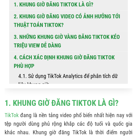
1. KHUNG GIỜ ĐĂNG TIKTOK LÀ GÌ?
2. KHUNG GIỜ ĐĂNG VIDEO CÓ ẢNH HƯỞNG TỚI
THUẬT TOÁN TIKTOK?
3. NHỮNG KHUNG GIỜ VÀNG ĐĂNG TIKTOK KÉO
TRIỆU VIEW DỄ DÀNG
4. CÁCH XÁC ĐỊNH KHUNG GIỜ ĐĂNG TIKTOK
PHÙ HỢP
4.1. Sử dụng TikTok Analytics để phân tích dữ
liệu khung giờ
4.2. Xác định nhịp sinh học của viewers
1. KHUNG GIỜ ĐĂNG TIKTOK LÀ GÌ?
4.3. Tối ưu giai đoạn 60 phút đầu tiên
TikTok
đang là nền tảng video phổ biến nhất hiện nay với
4.4. Duy trì khung giờ ổn định
tệp người dùng phủ rộng khắp các độ tuổi và quốc gia
khác nhau. Khung giờ đăng TikTok là thời điểm người