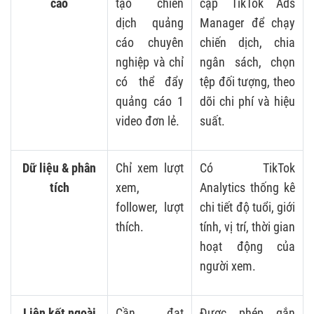
cáo
tạo chiến
cập TikTok Ads
dịch quảng
Manager để chạy
cáo chuyên
chiến dịch, chia
nghiệp và chỉ
ngân sách, chọn
có thể đẩy
tệp đối tượng, theo
quảng cáo 1
dõi chi phí và hiệu
video đơn lẻ.
suất.
Dữ liệu & phân
Chỉ xem lượt
Có TikTok
tích
xem,
Analytics thống kê
follower, lượt
chi tiết độ tuổi, giới
thích.
tính, vị trí, thời gian
hoạt động của
người xem.
Liên kết ngoài
Cần đạt
Được phép gắn