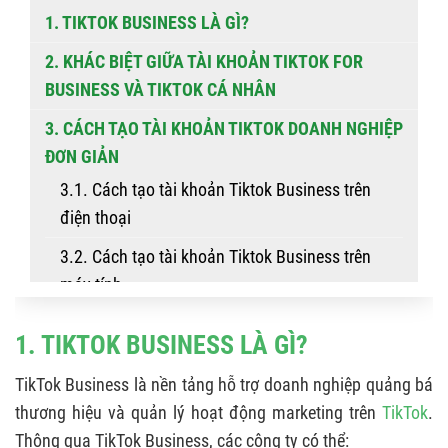
1. TIKTOK BUSINESS LÀ GÌ?
2. KHÁC BIỆT GIỮA TÀI KHOẢN TIKTOK FOR
BUSINESS VÀ TIKTOK CÁ NHÂN
3. CÁCH TẠO TÀI KHOẢN TIKTOK DOANH NGHIỆP
ĐƠN GIẢN
3.1. Cách tạo tài khoản Tiktok Business trên
điện thoại
3.2. Cách tạo tài khoản Tiktok Business trên
máy tính
4. HƯỚNG DẪN KẾT NỐI DATA CRM VÀO TIKTOK
1. TIKTOK BUSINESS LÀ GÌ?
BUSINESS
TikTok Business là nền tảng hỗ trợ doanh nghiệp quảng bá
thương hiệu và quản lý hoạt động marketing trên
TikTok
.
Thông qua TikTok Business, các công ty có thể: