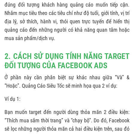
đúng đối tượng khách hàng quảng cáo muốn tiếp cận.
4. CÁCH TARGET FACEBOOK HIỆU QUẢ (NÂNG
Nhắm mục tiêu theo các tiêu chí như độ tuổi, giới tính, vị trí
CAO)
địa lý, sở thích, hành vi, thói quen trực tuyến để hiển thị
4.1. Target nâng cao với Custom Audience
quảng cáo đến những người có khả năng quan tâm hoặc
4.2. Mở rộng danh sách khách hàng với
mua sản phẩm/dịch vụ.
Lookalike Audience (LAL)
2. CÁCH SỬ DỤNG TÍNH NĂNG TARGET
4.3. Target theo phân loại Cold Traffic
ĐỐI TƯỢNG CỦA FACEBOOK ADS
4.4. Cách target nhóm Warm traffic
Ở phần này cần phân biệt sự khác nhau giữa “Và” &
4.5. Target theo Data Khách Hàng
“Hoặc”. Quảng Cáo Siêu Tốc sẽ minh họa qua 2 ví dụ:
5. KINH NGHIỆM TARGET NGÀNH KHÓ CỦA
Ví dụ 1:
QUẢNG CÁO SIÊU TỐC
5.1. Cách target quảng cáo ngành mỹ phẩm
Bạn muốn target đến người dùng thỏa mãn 2 điều kiện:
“Thích mua sắm thời trang” và “chạy bộ”. Do đó, Facebook
5.2. Target đối tượng quảng cáo Facebook
sẽ lọc những người thỏa mãn cả hai điều kiện trên, sau đó
thực phẩm chức năng