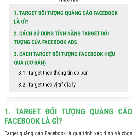
1. TARGET ĐỐI TƯỢNG QUẢNG CÁO FACEBOOK
LÀ GÌ?
2. CÁCH SỬ DỤNG TÍNH NĂNG TARGET ĐỐI
TƯỢNG CỦA FACEBOOK ADS
3. CÁCH TARGET ĐỐI TƯỢNG FACEBOOK HIỆU
QUẢ (CƠ BẢN)
3.1. Target theo thông tin cơ bản
3.2. Target theo vị trí địa lý
3.3. Target dựa vào sở thích
3.4. Nhắm đối tượng theo nhân khẩu học
1. TARGET ĐỐI TƯỢNG QUẢNG CÁO
FACEBOOK LÀ GÌ?
3.5. Target đối tượng theo hành vi người dùng
3.6. Target vào fanpage đối thủ
Target quảng cáo Facebook là quá trình xác định và chọn