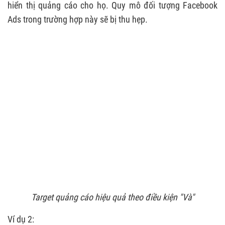
hiển thị quảng cáo cho họ. Quy mô đối tượng Facebook
5.3. Cách target đối tượng ngành nội thất
Ads trong trường hợp này sẽ bị thu hẹp.
5.4. Target nhóm khách hàng giàu có
6. BÍ QUYẾT TARGET ĐỐI TƯỢNG QUẢNG CÁO
FACEBOOK HIỆU QUẢ
6.1. Đặt mục tiêu rõ ràng
6.2. Phác thảo chân dung khách hàng chi tiết
6.3. Sử dụng công cụ hỗ trợ
6.4. Kiểm tra trùng lặp
Target quảng cáo hiệu quả theo điều kiện "Và"
Ví dụ 2: