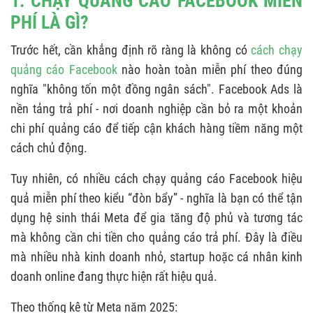
1. CHẠY QUẢNG CÁO FACEBOOK MIỄN
2.4. Tận dụng ưu đãi hoặc ngân sách khuyến
PHÍ LÀ GÌ?
mãi từ Meta
Trước hết, cần khẳng định rõ ràng là không có
cách chạy
2.5. Chạy chiến dịch nhắm đến đối tượng giá
quảng cáo Facebook
nào hoàn toàn miễn phí theo đúng
rẻ
nghĩa "không tốn một đồng ngân sách". Facebook Ads là
3. CÁC LƯU Ý KHI CHẠY QUẢNG CÁO FACEBOOK
nền tảng trả phí - nơi doanh nghiệp cần bỏ ra một khoản
MIỄN PHÍ
chi phí quảng cáo để tiếp cận khách hàng tiềm năng một
3.1. Đừng kỳ vọng miễn phí sẽ mang lại đơn
cách chủ động.
hàng ngay lập tức.
Tuy nhiên, có nhiều cách chạy quảng cáo Facebook hiệu
3.2. Nội dung vẫn là yếu tố quan trọng nhất.
quả miễn phí theo kiểu “đòn bẩy” - nghĩa là bạn có thể tận
3.3. Xây dựng hệ sinh thái truyền thông đồng
dụng hệ sinh thái Meta để gia tăng độ phủ và tương tác
bộ.
mà không cần chi tiền cho quảng cáo trả phí. Đây là điều
mà nhiều nhà kinh doanh nhỏ, startup hoặc cá nhân kinh
3.4. Thường xuyên đo lường và điều chỉnh nội
doanh online đang thực hiện rất hiệu quả.
dung.
Theo thống kê từ Meta năm 2025:
3.5. Không lạm dụng công cụ spam hay chiêu