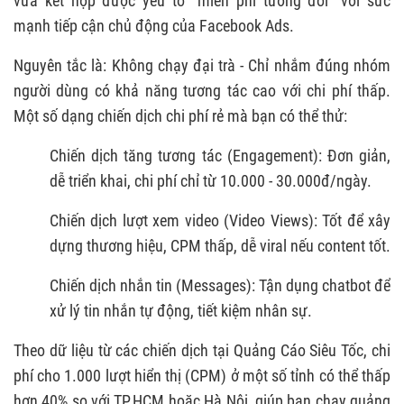
vừa kết hợp được yếu tố "miễn phí tương đối" với sức
mạnh tiếp cận chủ động của Facebook Ads.
Nguyên tắc là: Không chạy đại trà - Chỉ nhắm đúng nhóm
người dùng có khả năng tương tác cao với chi phí thấp.
Một số dạng chiến dịch chi phí rẻ mà bạn có thể thử:
Chiến dịch tăng tương tác (Engagement): Đơn giản,
dễ triển khai, chi phí chỉ từ 10.000 - 30.000đ/ngày.
Chiến dịch lượt xem video (Video Views): Tốt để xây
dựng thương hiệu, CPM thấp, dễ viral nếu content tốt.
Chiến dịch nhắn tin (Messages): Tận dụng chatbot để
xử lý tin nhắn tự động, tiết kiệm nhân sự.
Theo dữ liệu từ các chiến dịch tại Quảng Cáo Siêu Tốc, chi
phí cho 1.000 lượt hiển thị (CPM) ở một số tỉnh có thể thấp
hơn 40% so với TP.HCM hoặc Hà Nội, giúp bạn chạy quảng