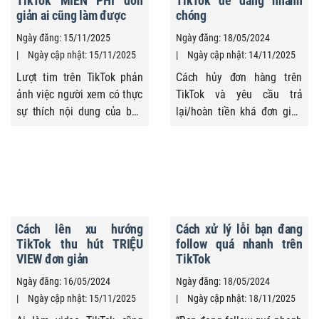
TikTok MIỄN PHÍ đơn
TikTok dễ dàng nhanh
giản ai cũng làm được
chóng
Ngày đăng: 15/11/2025
Ngày đăng: 18/05/2024
Ngày cập nhật: 15/11/2025
Ngày cập nhật: 14/11/2025
Lượt tim trên TikTok phản
Cách hủy đơn hàng trên
ảnh việc người xem có thực
TikTok và yêu cầu trả
sự thích nội dung của bạn
lại/hoàn tiền khá đơn giản
hay không và cũng là yếu tố
nếu bạn bị sai thông tin cơ
giúp video được đề xuất
bản giao hàng, sai đơn đặt
nhiều hơn. Vì vậy, việc tăng
hàng, đặt nhầm sản phẩm
tim TikTok khá quan trọng
hoặc không còn nhu cầu sử
nếu bạn muốn video tiếp
dụng sản phẩm nữa. Vậy
cận đúng người dùng và
yêu cầu hủy như thế nào?
Cách lên xu hướng
Cách xử lý lỗi bạn đang
viral hơn. Tin vui là bạn
Có được hoàn tiền không?
TikTok thu hút TRIỆU
follow quá nhanh trên
hoàn toàn có thể cải thiện
Hãy cùng Quảng Cáo Siêu
VIEW đơn giản
TikTok
điều này bằng ...
Tốc tham khảo ngay nhé!
Ngày đăng: 16/05/2024
Ngày đăng: 18/05/2024
Ngày cập nhật: 15/11/2025
Ngày cập nhật: 18/11/2025