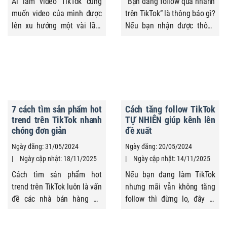
Ai làm video TikTok cũng
“Bạn đang follow quá nhanh
muốn video của mình được
trên TikTok” là thông báo gì?
lên xu hướng một vài lần.
Nếu bạn nhận được thông
Để video được đề xuất rộng
báo này từ TikTok bạn phải
rãi và bùng nổ lượt xem, bạn
xử lý như thế nào? Quảng
cần hiểu cách thuật toán
Cáo Siêu Tốc sẽ giải đáp
hoạt động và nắm được
mọi thắc mắc ngay trong
những yếu tố giúp TikTok ưu
bài viết sau đây. Tham khảo
tiên hiển thị. Bài viết dưới
ngay!
7 cách tìm sản phẩm hot
Cách tăng follow TikTok
đây, Quảng Cáo Siêu Tốc sẽ
trend trên TikTok nhanh
TỰ NHIÊN giúp kênh lên
hướng dẫn bạn cách lên xu
chóng đơn giản
đề xuất
...
Ngày đăng: 31/05/2024
Ngày đăng: 20/05/2024
Ngày cập nhật: 18/11/2025
Ngày cập nhật: 14/11/2025
Cách tìm sản phẩm hot
Nếu bạn đang làm TikTok
trend trên TikTok luôn là vấn
nhưng mãi vẫn không tăng
đề các nhà bán hàng ưu
follow thì đừng lo, đây là
tiên tìm hiểu, nhất là trong
chuyện ai cũng từng gặp.
giai đoạn TikTok Shop phát
Kéo follow TikTok cũng