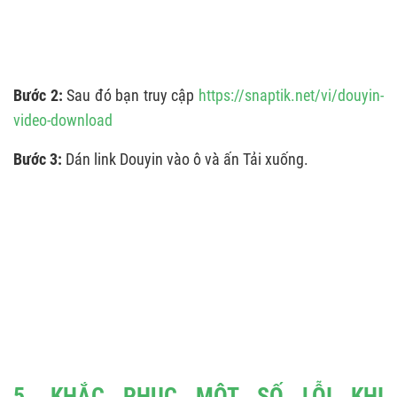
Bước 2:
Sau đó bạn truy cập
https://snaptik.net/vi/douyin-
video-download
Bước 3:
Dán link Douyin vào ô và ấn Tải xuống.
5. KHẮC PHỤC MỘT SỐ LỖI KHI