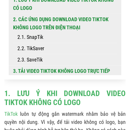
CÓ LOGO
2. CÁC ỨNG DỤNG DOWNLOAD VIDEO TIKTOK
KHÔNG LOGO TRÊN ĐIỆN THOẠI
2.1. SnapTik
2.2. TikSaver
2.3. SaveTik
3. TẢI VIDEO TIKTOK KHÔNG LOGO TRỰC TIẾP
TRÊN WEB
3.1. SnapTik.net
1. LƯU Ý KHI DOWNLOAD VIDEO
3.2. Tikvid.io
TIKTOK KHÔNG CÓ LOGO
3.3. Savefrom.net
TikTok
luôn tự động gắn watermark nhằm bảo vệ bản
quyền nội dung. Vì vậy, để tải video không có logo, bạn
4. HƯỚNG DẪN TẢI VIDEO DOUYIN ĐƠN GIẢN