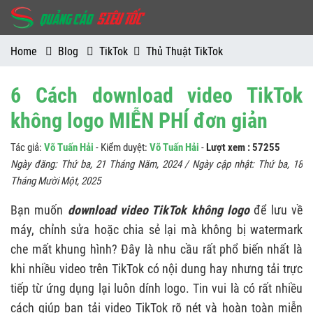
Home
Blog
TikTok
Thủ Thuật TikTok
6 Cách download video TikTok
không logo MIỄN PHÍ đơn giản
Tác giả:
Võ Tuấn Hải
- Kiểm duyệt:
Võ Tuấn Hải
-
Lượt xem : 57255
Ngày đăng:
Thứ ba, 21 Tháng Năm, 2024
/ Ngày cập nhật:
Thứ ba, 18
Tháng Mười Một, 2025
Bạn muốn
download video TikTok không logo
để lưu về
máy, chỉnh sửa hoặc chia sẻ lại mà không bị watermark
che mất khung hình? Đây là nhu cầu rất phổ biến nhất là
khi nhiều video trên TikTok có nội dung hay nhưng tải trực
tiếp từ ứng dụng lại luôn dính logo. Tin vui là có rất nhiều
cách giúp bạn tải video TikTok rõ nét và hoàn toàn miễn