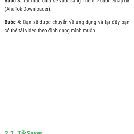
Bước 3:
Tại mục chia sẻ vuốt sang Thêm > chọn SnapTik
(AhaTok Downloader).
Bước 4:
Bạn sẽ được chuyển về ứng dụng và tại đây bạn
có thể tải video theo định dạng mình muốn.
2.2. TikSaver