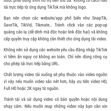
buộc phải dùng trình hỗ trợ bên thứ ba. Không có cách nào
5. KHẮC PHỤC MỘT SỐ LỖI KHI DOWNLOAD
tải trực tiếp từ ứng dụng TikTok mà không logo.
VIDEO TIKTOK
Bạn nên chọn các website/app phổ biến như SnapTik,
5.1. Không tải được video TikTok
SaveTik, TikVid, Tikmate… Tránh click vào các pop-up
5.2. Video tải về vẫn dính logo TikTok
quảng cáo lạ (dễ dính mã độc hoặc link độc hại) và không
5.3. Video tải về bị mờ
cấp quyền truy cập không cần thiết cho ứng dụng tải video.
5.5. Video tải về không có âm thanh
Không nên sử dụng các website yêu cầu đăng nhập TikTok
vì tiềm ẩn nguy cơ không an toàn. Chỉ nên dùng công cụ
cho phép tải trực tiếp bằng URL.
Chất lượng video tải xuống sẽ phụ thuộc vào video nguồn
vì vậy nếu muốn video sắc nét hơn, hãy ưu tiên video HD,
Full HD hoặc 2K ngay từ nguồn.
Tránh tải và sử dụng video có bản quyền hoặc nội dung
nhạy cảm. Nếu muốn reup những video này bạn cần xin