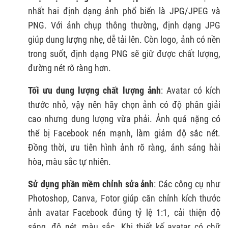
nhất hai định dạng ảnh phổ biến là JPG/JPEG và
PNG. Với ảnh chụp thông thường, định dạng JPG
giúp dung lượng nhẹ, dễ tải lên. Còn logo, ảnh có nền
trong suốt, định dạng PNG sẽ giữ được chất lượng,
đường nét rõ ràng hơn.
Tối ưu dung lượng chất lượng ảnh
: Avatar có kích
thước nhỏ, vậy nên hãy chọn ảnh có độ phân giải
cao nhưng dung lượng vừa phải. Ảnh quá nặng có
thể bị Facebook nén mạnh, làm giảm độ sắc nét.
Đồng thời, ưu tiên hình ảnh rõ ràng, ánh sáng hài
hòa, màu sắc tự nhiên.
Sử dụng phần mềm chỉnh sửa ảnh
: Các công cụ như
Photoshop, Canva, Fotor giúp căn chỉnh kích thước
ảnh avatar Facebook đúng tỷ lệ 1:1, cải thiện độ
sáng, độ nét, màu sắc. Khi thiết kế avatar có chữ