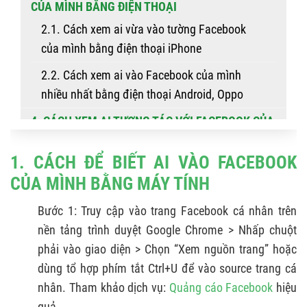
CỦA MÌNH BẰNG ĐIỆN THOẠI
2.1. Cách xem ai vừa vào tường Facebook
của mình bằng điện thoại iPhone
2.2. Cách xem ai vào Facebook của mình
nhiều nhất bằng điện thoại Android, Oppo
4. CÁCH XEM AI TƯƠNG TÁC VỚI FACEBOOK CỦA
BẠN NHIỀU NHẤT
1. CÁCH ĐỂ BIẾT AI VÀO FACEBOOK
5. CÁCH CHẶN NGƯỜI KHÁC XEM TRANG CÁ
CỦA MÌNH BẰNG MÁY TÍNH
NHÂN CỦA MÌNH
5.1. Chặn trực tiếp một người trên Facebook
Bước 1: Truy cập vào trang Facebook cá nhân trên
nền tảng trình duyệt Google Chrome > Nhấp chuột
5.2. Giới hạn người xem bài viết
phải vào giao diện > Chọn “Xem nguồn trang” hoặc
5.3. Khóa trang cá nhân (Lock Profile)
dùng tổ hợp phím tắt Ctrl+U để vào source trang cá
nhân. Tham khảo dịch vụ:
Quảng cáo Facebook
hiệu
5.4. Cài đặt quyền riêng tư nâng cao
quả