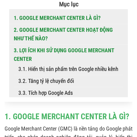
Mục lục
1. GOOGLE MERCHANT CENTER LÀ GÌ?
2. GOOGLE MERCHANT CENTER HOẠT ĐỘNG
NHƯ THẾ NÀO?
3. LỢI ÍCH KHI SỬ DỤNG GOOGLE MERCHANT
CENTER
3.1. Hiển thị sản phẩm trên Google nhiều kênh
3.2. Tăng tỷ lệ chuyển đổi
3.3. Tích hợp Google Ads
3.4. Quản lý dữ liệu sản phẩm tập trung
1. GOOGLE MERCHANT CENTER LÀ GÌ?
3.5. Báo cáo đo lường hiệu quả
Google Merchant Center (GMC) là nền tảng do Google phát
3.6. Hỗ trợ hiển thị miễn phí (Free Listings)