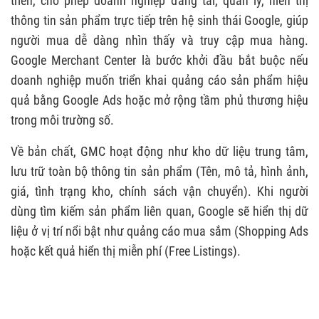
triển, cho phép doanh nghiệp đăng tải, quản lý, hiển thị
3.7. Tối ưu SEO sản phẩm
thông tin sản phẩm trực tiếp trên hệ sinh thái Google, giúp
4. HƯỚNG DẪN ĐĂNG KÝ & THIẾT LẬP TÀI
người mua dễ dàng nhìn thấy và truy cập mua hàng.
KHOẢN GOOGLE MERCHANT
Google Merchant Center là bước khởi đầu bắt buộc nếu
4.1. Cách đăng ký tài khoản Google Merchant
doanh nghiệp muốn triển khai quảng cáo sản phẩm hiệu
Center
quả bằng Google Ads hoặc mở rộng tầm phủ thương hiệu
trong môi trường số.
4.2. Hướng dẫn sử dụng Google Merchant
Center
Về bản chất, GMC hoạt động như kho dữ liệu trung tâm,
lưu trữ toàn bộ thông tin sản phẩm (Tên, mô tả, hình ảnh,
5. CÁCH TẠO NGUỒN CẤP DỮ LIỆU SẢN PHẨM
giá, tình trạng kho, chính sách vận chuyển). Khi người
6. LIÊN KẾT TÀI KHOẢN MERCHANT VÀ GOOGLE
dùng tìm kiếm sản phẩm liên quan, Google sẽ hiển thị dữ
ADS
liệu ở vị trí nổi bật như quảng cáo mua sắm (Shopping Ads
7. CÂU HỎI LIÊN QUAN GOOGLE MERCHANT
hoặc kết quả hiển thị miễn phí (Free Listings).
CENTER
7.1. Sử dụng GMC có mất phí không?