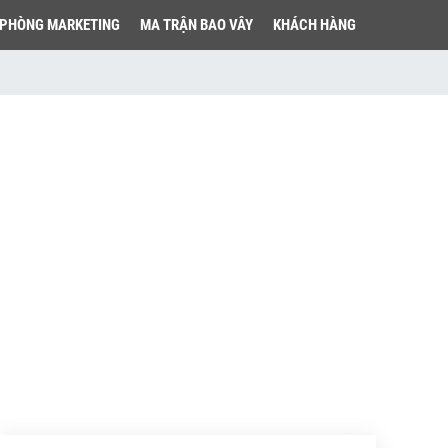
PHÒNG MARKETING
MA TRẬN BAO VÂY
KHÁCH HÀNG