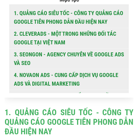
1. QUẢNG CÁO SIÊU TỐC - CÔNG TY QUẢNG CÁO
GOOGLE TIÊN PHONG DẪN ĐẦU HIỆN NAY
2. CLEVERADS - MỘT TRONG NHỮNG ĐỐI TÁC
GOOGLE TẠI VIỆT NAM
3. SEONGON - AGENCY CHUYÊN VỀ GOOGLE ADS
VÀ SEO
4. NOVAON ADS - CUNG CẤP DỊCH VỤ GOOGLE
ADS VÀ DIGITAL MARKETING
5. ADSPLUS.VN - ĐƠN VỊ TRIỂN KHAI NHIỀU
DỊCH VỤ QUẢNG CÁO ONLINE
1. QUẢNG CÁO SIÊU TỐC - CÔNG TY
6. ORI AGENCY - TẬP TRUNG VÀO GIẢI PHÁP
QUẢNG CÁO GOOGLE TIÊN PHONG DẪN
MARKETING VÀ GOOGLE ADS
ĐẦU HIỆN NAY
7. SENTO ADS - AGENCY UY TÍN HOẠT ĐỘNG TẠI