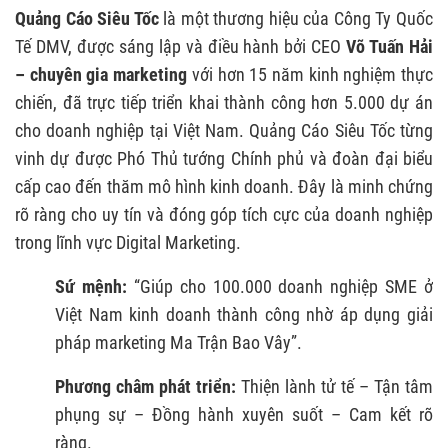
Quảng Cáo Siêu Tốc
là một thương hiệu của Công Ty Quốc
TP.HCM
Tế DMV, được sáng lập và điều hành bởi CEO
Võ Tuấn Hải
8. VIETADS - PHỤC VỤ QUẢNG CÁO TRONG
– chuyên gia marketing
với hơn 15 năm kinh nghiệm thực
NHIỀU NGÀNH NGHỀ
chiến, đã trực tiếp triển khai thành công hơn 5.000 dự án
cho doanh nghiệp tại Việt Nam. Quảng Cáo Siêu Tốc từng
9. SKY VIỆT NAM - BAO GỒM DỊCH VỤ THIẾT KẾ
vinh dự được Phó Thủ tướng Chính phủ và đoàn đại biểu
WEB VÀ QUẢNG CÁO GOOGLE ADS
cấp cao đến thăm mô hình kinh doanh. Đây là minh chứng
10. IAC SEO - AGENCY SEO KẾT HỢP DỊCH VỤ
rõ ràng cho uy tín và đóng góp tích cực của doanh nghiệp
QUẢNG CÁO GOOGLE ADS
trong lĩnh vực Digital Marketing.
Sứ mệnh:
“Giúp cho 100.000 doanh nghiệp SME ở
Việt Nam kinh doanh thành công nhờ áp dụng giải
pháp marketing Ma Trận Bao Vây”.
Phương châm phát triển:
Thiện lành tử tế – Tận tâm
phụng sự – Đồng hành xuyên suốt – Cam kết rõ
ràng.