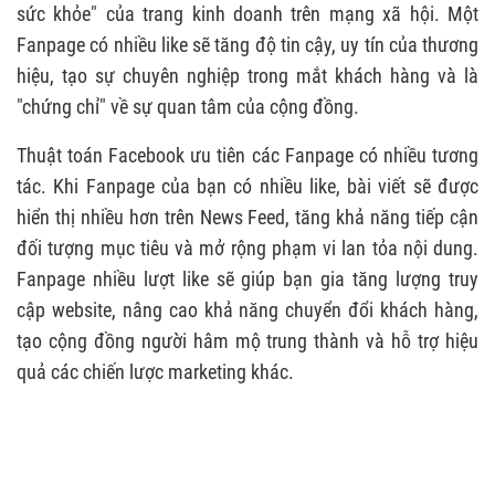
sức khỏe" của trang kinh doanh trên mạng xã hội. Một
3.3. Sử dụng Hashtag hiệu quả
Fanpage có nhiều like sẽ tăng độ tin cậy, uy tín của thương
3.4. Tăng tương tác với khách hàng
hiệu, tạo sự chuyên nghiệp trong mắt khách hàng và là
"chứng chỉ" về sự quan tâm của cộng đồng.
3.5. Livestream hấp dẫn
Thuật toán Facebook ưu tiên các Fanpage có nhiều tương
3.6. Gắn link fanpage trên website
tác. Khi Fanpage của bạn có nhiều like, bài viết sẽ được
3.7. Sử dụng các nhóm facebook
hiển thị nhiều hơn trên News Feed, tăng khả năng tiếp cận
3.8. Tạo minigame & chương trình tặng quà
đối tượng mục tiêu và mở rộng phạm vi lan tỏa nội dung.
Fanpage nhiều lượt like sẽ giúp bạn gia tăng lượng truy
3.9. Dùng các tool tăng like miễn phí
cập website, nâng cao khả năng chuyển đổi khách hàng,
3.10. Chọn thời gian đăng bài phù hợp
tạo cộng đồng người hâm mộ trung thành và hỗ trợ hiệu
quả các chiến lược marketing khác.
3.11. Sử dụng video ngắn & hình ảnh hấp dẫn
3.12. Tối ưu hóa thông tin chi tiết trang
4. NHỮNG ĐIỀU CẦN TRÁNH KHI TĂNG LIKE
FANPAGE