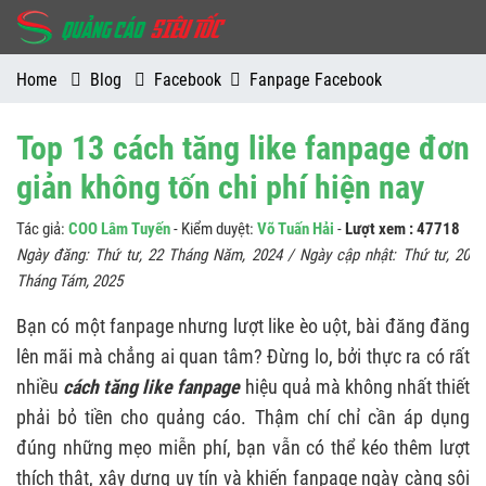
Home
Blog
Facebook
Fanpage Facebook
Top 13 cách tăng like fanpage đơn
giản không tốn chi phí hiện nay
Tác giả:
COO Lâm Tuyến
- Kiểm duyệt:
Võ Tuấn Hải
-
Lượt xem : 47718
Ngày đăng:
Thứ tư, 22 Tháng Năm, 2024
/ Ngày cập nhật:
Thứ tư, 20
Tháng Tám, 2025
Bạn có một fanpage nhưng lượt like èo uột, bài đăng đăng
lên mãi mà chẳng ai quan tâm? Đừng lo, bởi thực ra có rất
nhiều
cách tăng like fanpage
hiệu quả mà không nhất thiết
phải bỏ tiền cho quảng cáo. Thậm chí chỉ cần áp dụng
đúng những mẹo miễn phí, bạn vẫn có thể kéo thêm lượt
thích thật, xây dựng uy tín và khiến fanpage ngày càng sôi