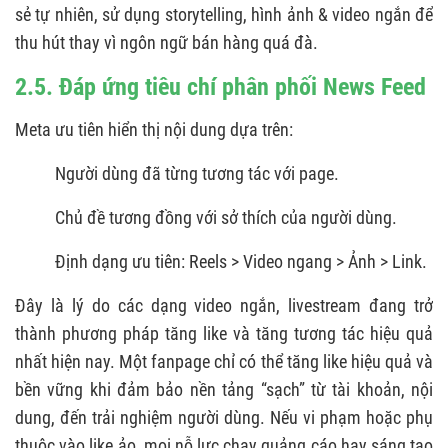
sẻ tự nhiên, sử dụng storytelling, hình ảnh & video ngắn để
thu hút thay vì ngôn ngữ bán hàng quá đà.
2.5. Đáp ứng tiêu chí phân phối News Feed
Meta ưu tiên hiển thị nội dung dựa trên:
Người dùng đã từng tương tác với page.
Chủ đề tương đồng với sở thích của người dùng.
Định dạng ưu tiên: Reels > Video ngang > Ảnh > Link.
Đây là lý do các dạng video ngắn, livestream đang trở
thành phương pháp tăng like và tăng tương tác hiệu quả
nhất hiện nay. Một fanpage chỉ có thể tăng like hiệu quả và
bền vững khi đảm bảo nền tảng “sạch” từ tài khoản, nội
dung, đến trải nghiệm người dùng. Nếu vi phạm hoặc phụ
thuộc vào like ảo, mọi nỗ lực chạy quảng cáo hay sáng tạo