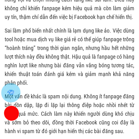
không chỉ khiến fanpage kém hiệu quả mà còn làm giảm
uy tín, thậm chí dẫn đến việc bị Facebook hạn chế hiển thị.
Sai lầm phổ biến nhất chính là lạm dụng like ảo. Việc dùng
tool hoặc mua dịch vụ like giá rẻ có thể giúp fanpage trông
“hoành tráng” trong thời gian ngắn, nhưng hầu hết những
lượt thích này đều không thật. Hậu quả là fanpage có hàng
nghìn lượt like nhưng bài đăng vẫn vắng bóng tương tác,
khiến thuật toán đánh giá kém và giảm mạnh khả năng
phân phối.
Zalo
Một vấn đề khác là spam nội dung. Không ít fanpage đăng
bài dồn dập, lặp đi lặp lại thông điệp hoặc nhồi nhét từ
khóa quá mức. Cách làm này khiến người dùng khó chịu
và sớm bỏ theo dõi, đồng thời Facebook cũng coi đây là
hành vi spam từ đó giới hạn hiển thị các bài đăng sau.