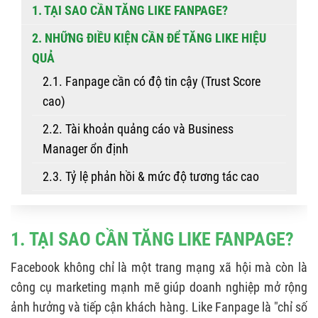
1. TẠI SAO CẦN TĂNG LIKE FANPAGE?
2. NHỮNG ĐIỀU KIỆN CẦN ĐỂ TĂNG LIKE HIỆU
QUẢ
2.1. Fanpage cần có độ tin cậy (Trust Score
cao)
2.2. Tài khoản quảng cáo và Business
Manager ổn định
2.3. Tỷ lệ phản hồi & mức độ tương tác cao
2.4. Nội dung thân thiện với thuật toán Meta
2.5. Đáp ứng tiêu chí phân phối News Feed
1. TẠI SAO CẦN TĂNG LIKE FANPAGE?
3. 12 CÁCH TĂNG LIKE FANPAGE MIỄN PHÍ
Facebook không chỉ là một trang mạng xã hội mà còn là
3.1. Mời bạn bè like fanpage
công cụ marketing mạnh mẽ giúp doanh nghiệp mở rộng
ảnh hưởng và tiếp cận khách hàng. Like Fanpage là "chỉ số
3.2. Tạo nội dung viral