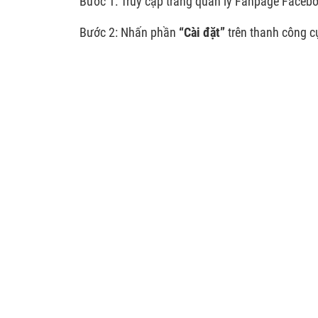
Bước 1: Truy cập trang quản lý Fanpage Faceboo
Bước 2: Nhấn phần
“Cài đặt”
trên thanh công cụ