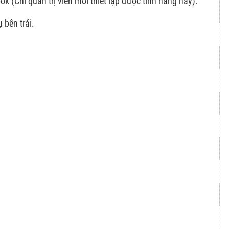
k (Chỉ quản trị viên mới thiết lập được tính năng này).
 bên trái.