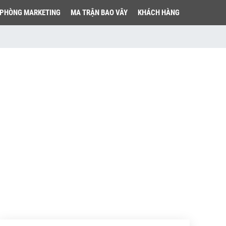
PHÒNG MARKETING
MA TRẬN BAO VÂY
KHÁCH HÀNG