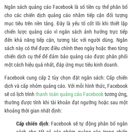
4. NÊN SỬ DỤNG NGÂN SÁCH QUẢNG CÁO
Ngân sách quảng cáo Facebook là số tiền cụ thể phân bổ
FACEBOOK HÀNG NGÀY HAY TRỌN ĐỜI?
cho các chiến dịch quảng cáo nhằm tiếp cận đối tượng
mục tiêu trên nền tảng. Đây là yếu tố cốt lõi khi thiết lập
chiến lược quảng cáo vì ngân sách ảnh hưởng trực tiếp
đến khả năng tiếp cận, tương tác với người dùng. Ngân
sách này có thể được điều chỉnh theo ngày hoặc theo từng
chiến dịch cụ thể để đảm bảo quảng cáo được phân phối
một cách hiệu quả nhất, đáp ứng mục tiêu kinh doanh.
Facebook cung cấp 2 tùy chọn đặt ngân sách: Cấp chiến
dịch và cấp nhóm quảng cáo. Với mỗi hình thức, Facebook
sẽ có lịch trình
thanh toán quảng cáo Facebook
tương ứng,
thường được tính khi tài khoản đạt ngưỡng hoặc sau một
khoảng thời gian nhất định:
Cấp chiến dịch
: Facebook sẽ tự động phân bổ ngân
sách cho tất cả các nhóm quảng cáo trong chiến