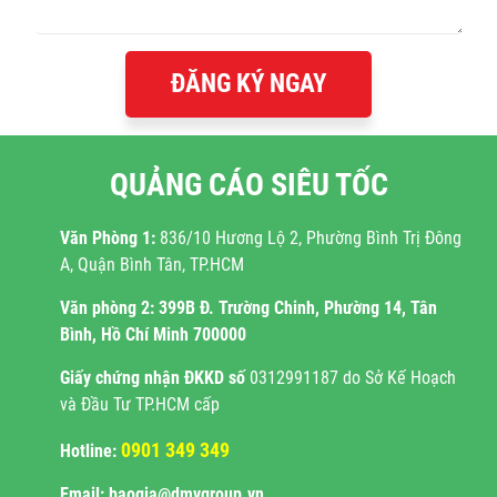
ĐĂNG KÝ NGAY
QUẢNG CÁO SIÊU TỐC
Văn Phòng 1:
836/10 Hương Lộ 2, Phường Bình Trị Đông
A, Quận Bình Tân, TP.HCM
Văn phòng 2:
399B Đ. Trường Chinh, Phường 14, Tân
Bình, Hồ Chí Minh 700000
Giấy chứng nhận ĐKKD
số
0312991187 do Sở Kế Hoạch
và Đầu Tư TP.HCM cấp
0901 349 349
Hotline:
Email: baogia@dmvgroup.vn