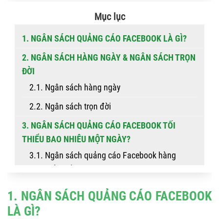
Mục lục
1. NGÂN SÁCH QUẢNG CÁO FACEBOOK LÀ GÌ?
2. NGÂN SÁCH HÀNG NGÀY & NGÂN SÁCH TRỌN
ĐỜI
2.1. Ngân sách hàng ngày
2.2. Ngân sách trọn đời
3. NGÂN SÁCH QUẢNG CÁO FACEBOOK TỐI
THIỂU BAO NHIÊU MỘT NGÀY?
3.1. Ngân sách quảng cáo Facebook hàng
ngày tối thiểu
3.2. Ngân sách quảng cáo Facebook trọn đời
1. NGÂN SÁCH QUẢNG CÁO FACEBOOK
tối thiểu
LÀ GÌ?