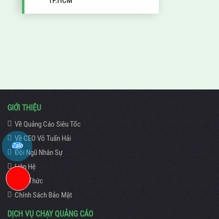
TP.HCM
GIỚI THIỆU
Về Quảng Cáo Siêu Tốc
Về CEO Võ Tuấn Hải
Zalo
Đội Ngũ Nhân Sự
Liên Hệ
Kiến Thức
Chính Sách Bảo Mật
DỊCH VỤ CHẠY QUẢNG CÁO