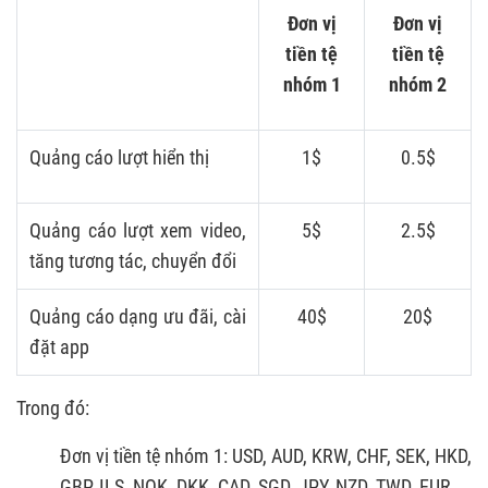
Đơn vị
Đơn vị
tiền tệ
tiền tệ
nhóm 1
nhóm 2
Quảng cáo lượt hiển thị
1$
0.5$
Quảng cáo lượt xem video,
5$
2.5$
tăng tương tác, chuyển đổi
Quảng cáo dạng ưu đãi, cài
40$
20$
đặt app
Trong đó:
Đơn vị tiền tệ nhóm 1: USD, AUD, KRW, CHF, SEK, HKD,
GBP, ILS, NOK, DKK, CAD, SGD, JPY, NZD, TWD, EUR