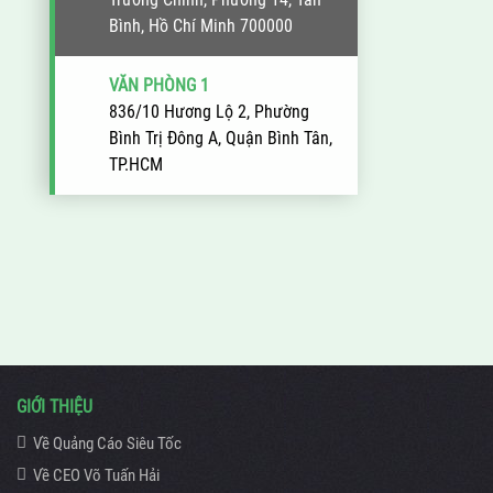
Bình, Hồ Chí Minh 700000
VĂN PHÒNG 1
836/10 Hương Lộ 2, Phường
Bình Trị Đông A, Quận Bình Tân,
TP.HCM
GIỚI THIỆU
Về Quảng Cáo Siêu Tốc
Về CEO Võ Tuấn Hải