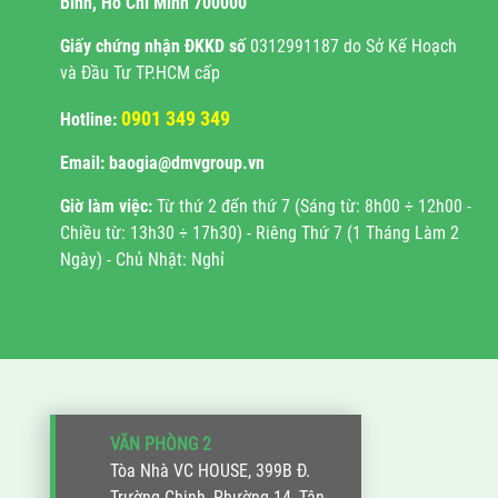
Bình, Hồ Chí Minh 700000
Giấy chứng nhận ĐKKD
số
0312991187 do Sở Kế Hoạch
và Đầu Tư TP.HCM cấp
0901 349 349
Hotline:
Email: baogia@dmvgroup.vn
Giờ làm việc:
Từ thứ 2 đến thứ 7 (Sáng từ: 8h00 ÷ 12h00 -
Chiều từ: 13h30 ÷ 17h30) - Riêng Thứ 7 (1 Tháng Làm 2
Ngày) - Chủ Nhật: Nghỉ
VĂN PHÒNG 2
Tòa Nhà VC HOUSE, 399B Đ.
Trường Chinh, Phường 14, Tân