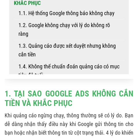
KHẮC PHỤC
1.1. Hệ thống Google thông báo không chạy
1.2. Google không chạy với lý do không rõ
ràng
1.3. Quảng cáo được xét duyệt nhưng không
cắn tiền
1.4. Không thể chuẩn đoán quảng cáo có mục
tiêu độ tuổi
2. QUẢNG CÁO SIÊU TỐC XỬ LÝ QUẢNG CÁO
1. TẠI SAO GOOGLE ADS KHÔNG CẮN
KHÔNG CẮN TIỀN HIỆU QUẢ
TIỀN VÀ KHẮC PHỤC
Khi quảng cáo ngừng chạy, thông thường sẽ có lý do. Bạn
dễ dàng nhận thấy điều này khi Google gửi thông tin cho
bạn hoặc nhận biết thông tin từ cột trạng thái. 4 lý do khiến