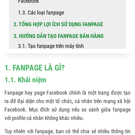
Facebook
1.3. Các loại fanpage
2. TỔNG HỢP LỢI ÍCH SỬ DỤNG FANPAGE
3. HƯỚNG DẪN TẠO FANPAGE BÁN HÀNG
3.1. Tạo fanpage trên máy tính
3.2. Tạo fanpage trên điện thoại
1. FANPAGE LÀ GÌ?
4. TỔNG HỢP CHỨC NĂNG FANPAGE
1.1. Khái niệm
4.1. Menu “Quản lý trang”
4.2. Meta Business Suite
Fanpage hay page Facebook chính là một trang được tạo
ra để đại diện cho một tổ chức, cá nhân trên mạng xã hội
5. TỔNG HỢP THÔNG TIN FANPAGE
Facebook. Mục đích sử dụng nếu so sánh giữa fanpage
5.1. Like fanpage là gì ?
với profile cá nhân không khác nhiều.
5.2. Quản trị fanpage là gì ?
Tuy nhiên với fanpage, bạn có thể chia sẻ nhiều thông tin