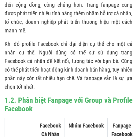
5.3. Id fanpage là gì ?
đến cộng đồng, công chúng hơn. Trang fanpage cũng
được phát triển nhiều tính năng thêm nhằm hỗ trợ cá nhân,
5.4. Fanpage tiếng Việt là gì ?
tổ chức, doanh nghiệp phát triển thương hiệu một cách
5.5. Tích xám fanpage là gì ?
mạnh mẽ.
5.6. Seeding fanpage là gì ?
Khi đó profile Facebook chỉ đại diện cụ thể cho một cá
5.7. SEO fanpage là gì ?
nhân cụ thể. Người dùng có thể sử sử dụng trang
Facebook cá nhân để kết nối, tương tác với bạn bè. Cũng
5.8. Suggested Fanpage là gì ?
có thể phát triển hoạt động kinh doanh bán hàng, tuy nhiên
5.9. Dịch vụ quản trị fanpage là gì ?
phần này còn rất nhiều hạn chế. Và fanpage vẫn là sự lựa
chọn tốt nhất.
1.2. Phân biệt Fanpage với Group và Profile
Facebook
Facebook
Nhóm Facebook
Fanpage
Cá Nhân
Facebook