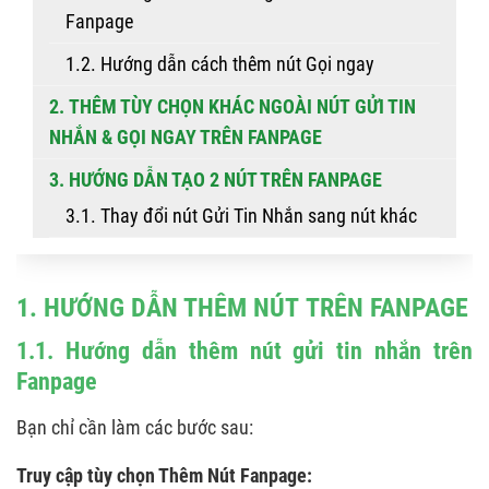
Fanpage
1.2. Hướng dẫn cách thêm nút Gọi ngay
2. THÊM TÙY CHỌN KHÁC NGOÀI NÚT GỬI TIN
NHẮN & GỌI NGAY TRÊN FANPAGE
3. HƯỚNG DẪN TẠO 2 NÚT TRÊN FANPAGE
3.1. Thay đổi nút Gửi Tin Nhắn sang nút khác
3.2. Kiểm tra Fanpage đã được thêm 2 nút
chưa
1. HƯỚNG DẪN THÊM NÚT TRÊN FANPAGE
4. TẠI SAO NÊN THÊM 2 NÚT TRÊN FANPAGE?
1.1. Hướng dẫn thêm nút gửi tin nhắn trên
Fanpage
Bạn chỉ cần làm các bước sau:
Truy cập tùy chọn Thêm Nút Fanpage: