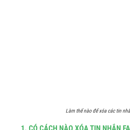
Làm thế nào để xóa các tin nh
1. CÓ CÁCH NÀO XÓA TIN NHẮN F