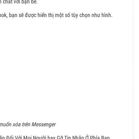
 chat với bạn bè.
ok, bạn sẽ được hiển thị một số tùy chọn như hình.
muốn xóa trên Messenger
ắn Đối Với Mọi Người hay Gỡ Tin Nhắn Ở Phía Bạn.