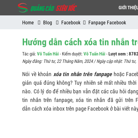
GIỚI THIỆ
Home
Blog
Facebook
Fanpage Facebook
Hướng dẫn cách xóa tin nhắn t
Tác giả:
Võ Tuấn Hải
- Kiểm duyệt:
Võ Tuấn Hải
-
Lượt xem : 878
Ngày đăng:
Thứ tư, 22 Tháng Năm, 2024
/ Ngày cập nhật:
Thứ tư,
Nói về khoản
xóa tin nhắn trên fanpage
hoặc Faceb
giản quá đúng không? Tuy nhiên sẽ mất nhiều thời 
nào. Có lý do để nhiều bạn vẫn đặt các câu hỏi dạn
tin nhắn trên fanpage, xóa tin nhắn đã gửi trên 
dẫn cách xóa inbox trên page Facebook ở bài viết này