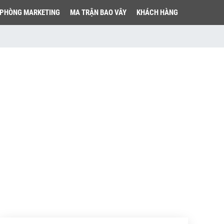
PHÒNG MARKETING
MA TRẬN BAO VÂY
KHÁCH HÀNG