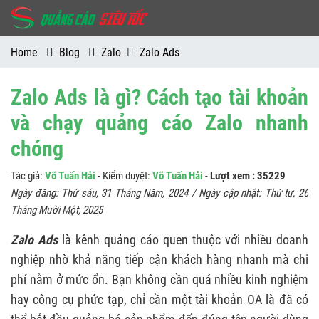
Home
Blog
Zalo
Zalo Ads
Zalo Ads là gì? Cách tạo tài khoản
và chạy quảng cáo Zalo nhanh
chóng
Tác giả:
Võ Tuấn Hải
- Kiểm duyệt:
Võ Tuấn Hải
-
Lượt xem : 35229
Ngày đăng:
Thứ sáu, 31 Tháng Năm, 2024
/ Ngày cập nhật:
Thứ tư, 26
Tháng Mười Một, 2025
Zalo Ads
là kênh quảng cáo quen thuộc với nhiều doanh
nghiệp nhờ khả năng tiếp cận khách hàng nhanh mà chi
phí nằm ở mức ổn. Bạn không cần quá nhiều kinh nghiệm
hay công cụ phức tạp, chỉ cần một tài khoản OA là đã có