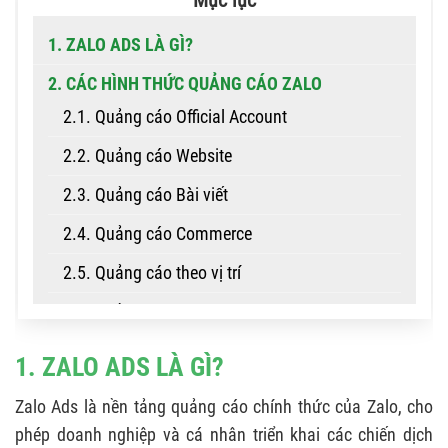
Mục lục
1. ZALO ADS LÀ GÌ?
2. CÁC HÌNH THỨC QUẢNG CÁO ZALO
2.1. Quảng cáo Official Account
2.2. Quảng cáo Website
2.3. Quảng cáo Bài viết
2.4. Quảng cáo Commerce
2.5. Quảng cáo theo vị trí
2.6. Quảng cáo Form
3. CÁCH TẠO TÀI KHOẢN ZALO ADS
1. ZALO ADS LÀ GÌ?
4. HƯỚNG DẪN CHẠY QUẢNG CÁO ZALO CƠ BẢN
Zalo Ads là nền tảng quảng cáo chính thức của Zalo, cho
5. CÁCH TỐI ƯU ZALO ADS HIỆU QUẢ
phép doanh nghiệp và cá nhân triển khai các chiến dịch