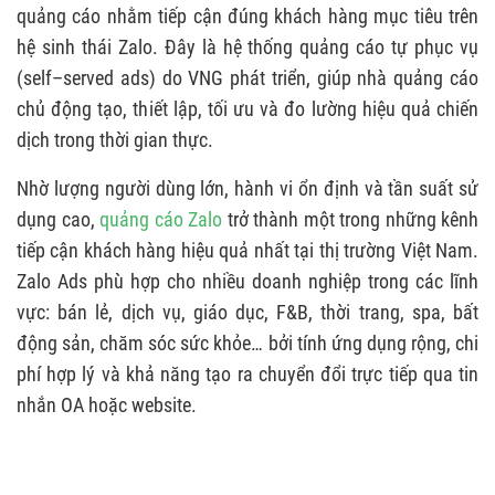
5.1. Tối ưu hình ảnh và nội dung quảng cáo
quảng cáo nhằm tiếp cận đúng khách hàng mục tiêu trên
hệ sinh thái Zalo. Đây là hệ thống quảng cáo tự phục vụ
5.2. Tối ưu đối tượng quảng cáo (Target)
(self–served ads) do VNG phát triển, giúp nhà quảng cáo
5.3. Tối ưu ngân sách và giá thầu
chủ động tạo, thiết lập, tối ưu và đo lường hiệu quả chiến
dịch trong thời gian thực.
5.4. Theo dõi các chỉ số quan trọng
5.5. Tối ưu bằng A/B Testing
Nhờ lượng người dùng lớn, hành vi ổn định và tần suất sử
dụng cao,
quảng cáo Zalo
trở thành một trong những kênh
tiếp cận khách hàng hiệu quả nhất tại thị trường Việt Nam.
Zalo Ads phù hợp cho nhiều doanh nghiệp trong các lĩnh
vực: bán lẻ, dịch vụ, giáo dục, F&B, thời trang, spa, bất
động sản, chăm sóc sức khỏe… bởi tính ứng dụng rộng, chi
phí hợp lý và khả năng tạo ra chuyển đổi trực tiếp qua tin
nhắn OA hoặc website.