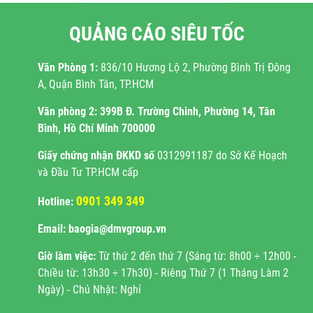
QUẢNG CÁO SIÊU TỐC
Văn Phòng 1:
836/10 Hương Lộ 2, Phường Bình Trị Đông
A, Quận Bình Tân, TP.HCM
Văn phòng 2:
399B Đ. Trường Chinh, Phường 14, Tân
Bình, Hồ Chí Minh 700000
Giấy chứng nhận ĐKKD
số
0312991187 do Sở Kế Hoạch
và Đầu Tư TP.HCM cấp
0901 349 349
Hotline:
Email: baogia@dmvgroup.vn
Giờ làm việc:
Từ thứ 2 đến thứ 7 (Sáng từ: 8h00 ÷ 12h00 -
Chiều từ: 13h30 ÷ 17h30) - Riêng Thứ 7 (1 Tháng Làm 2
Ngày) - Chủ Nhật: Nghỉ