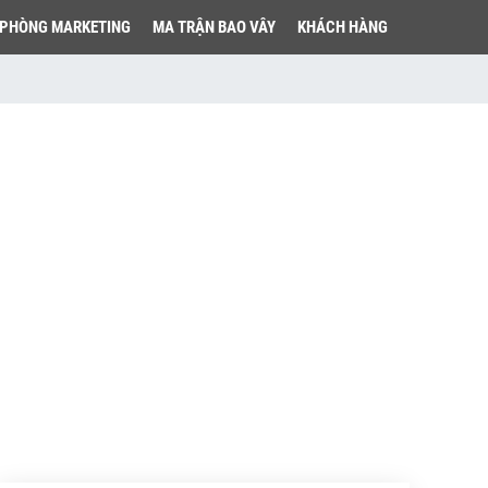
PHÒNG MARKETING
MA TRẬN BAO VÂY
KHÁCH HÀNG