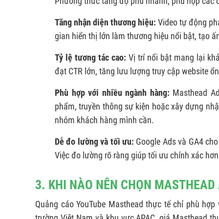
Phương thức tăng độ phủ nhanh, phù hợp các ch
Tăng nhận diện thương hiệu:
Video tự động phá
gian hiển thị lớn làm thương hiệu nổi bật, tạo 
Tỷ lệ tương tác cao:
Vị trí nổi bật mang lại k
đạt CTR lớn, tăng lưu lượng truy cập website ổn
Phù hợp với nhiều ngành hàng:
Masthead Ad
phẩm, truyền thông sự kiện hoặc xây dựng nhậ
nhóm khách hàng mình cần.
Dễ đo lường và tối ưu:
Google Ads và GA4 cho p
Việc đo lường rõ ràng giúp tối ưu chính xác hơn
3. KHI NÀO NÊN CHỌN MASTHEAD
Quảng cáo YouTube Masthead thực tế chỉ phù hợp với
trường Việt Nam và khu vực APAC, giá Masthead t