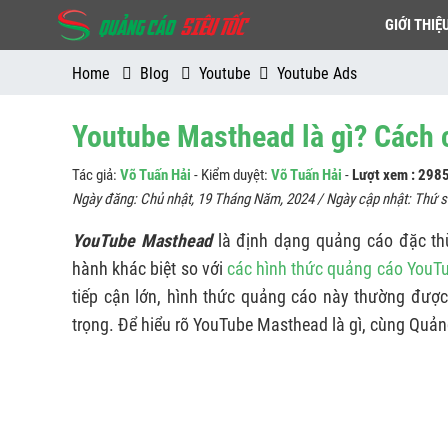
GIỚI THIỆ
Home
Blog
Youtube
Youtube Ads
Youtube Masthead là gì? Cách 
Tác giả:
Võ Tuấn Hải
- Kiểm duyệt:
Võ Tuấn Hải
-
Lượt xem : 298
Ngày đăng:
Chủ nhật, 19 Tháng Năm, 2024
/ Ngày cập nhật:
Thứ s
YouTube Masthead
là định dạng quảng cáo đặc thù
hành khác biệt so với
các hình thức quảng cáo YouT
tiếp cận lớn, hình thức quảng cáo này thường đượ
trọng. Để hiểu rõ YouTube Masthead là gì, cùng Quảng