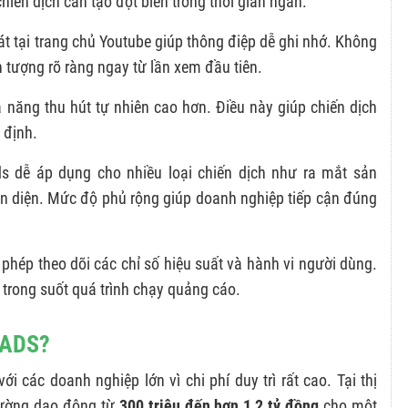
iến dịch cần tạo đột biến trong thời gian ngắn.
t tại trang chủ Youtube giúp thông điệp dễ ghi nhớ. Không
ấn tượng rõ ràng ngay từ lần xem đầu tiên.
hả năng thu hút tự nhiên cao hơn. Điều này giúp chiến dịch
 định.
s dễ áp dụng cho nhiều loại chiến dịch như ra mắt sản
n diện. Mức độ phủ rộng giúp doanh nghiệp tiếp cận đúng
hép theo dõi các chỉ số hiệu suất và hành vi người dùng.
 trong suốt quá trình chạy quảng cáo.
 ADS?
 các doanh nghiệp lớn vì chi phí duy trì rất cao. Tại thị
hường dao động từ
300 triệu đến hơn 1,2 tỷ đồng
cho một