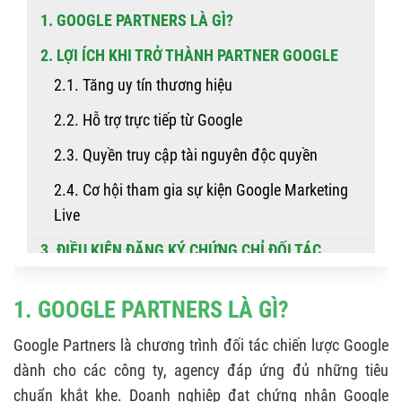
1. GOOGLE PARTNERS LÀ GÌ?
2. LỢI ÍCH KHI TRỞ THÀNH PARTNER GOOGLE
2.1. Tăng uy tín thương hiệu
2.2. Hỗ trợ trực tiếp từ Google
2.3. Quyền truy cập tài nguyên độc quyền
2.4. Cơ hội tham gia sự kiện Google Marketing
Live
3. ĐIỀU KIỆN ĐĂNG KÝ CHỨNG CHỈ ĐỐI TÁC
GOOGLE
3.1. Hiệu suất (Performance)
1. GOOGLE PARTNERS LÀ GÌ?
3.2. Chi tiêu quảng cáo (Spend)
Google Partners là chương trình đối tác chiến lược Google
dành cho các công ty, agency đáp ứng đủ những tiêu
3.3. Chứng chỉ Google Ads (Certifications)
chuẩn khắt khe. Doanh nghiệp đạt chứng nhận Google