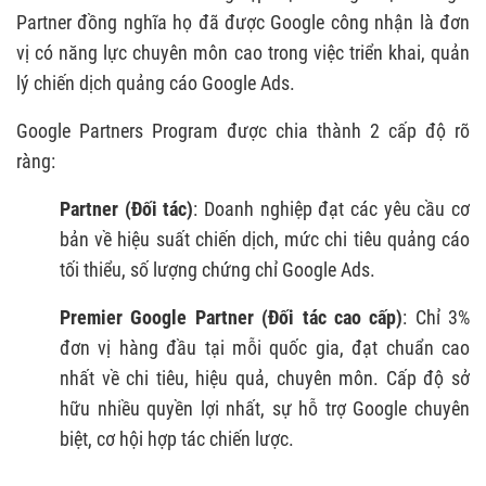
4. QUY TRÌNH THAM GIA CHƯƠNG TRÌNH
Partner đồng nghĩa họ đã được Google công nhận là đơn
GOOGLE PARTNERS
vị có năng lực chuyên môn cao trong việc triển khai, quản
4.1. Tạo tài khoản MCC Google Ads
lý chiến dịch quảng cáo Google Ads.
4.2. Đăng nhập Google Partners
Google Partners Program được chia thành 2 cấp độ rõ
4.3. Xác nhận điều khoản Google Partners
ràng:
Program
Partner (Đối tác)
: Doanh nghiệp đạt các yêu cầu cơ
4.4. Chọn tài khoản đại diện
bản về hiệu suất chiến dịch, mức chi tiêu quảng cáo
tối thiểu, số lượng chứng chỉ Google Ads.
4.5. Bổ sung hồ sơ doanh nghiệp
Premier Google Partner (Đối tác cao cấp)
4.6. Hoàn tất đăng ký
: Chỉ 3%
đơn vị hàng đầu tại mỗi quốc gia, đạt chuẩn cao
5. BÍ QUYẾT ĐẠT GOOGLE PARTNER
nhất về chi tiêu, hiệu quả, chuyên môn. Cấp độ sở
CERTIFICATION NHANH CHÓNG
hữu nhiều quyền lợi nhất, sự hỗ trợ Google chuyên
6. GIẢI ĐÁP THẮC MẮC LIÊN QUAN GOOGLE
biệt, cơ hội hợp tác chiến lược.
PARTNERS PROGRAM