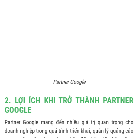
6.1. Google Partner setup có mất phí không?
6.2. Bao lâu mới nhận được huy hiệu đối tác
chiến lược Google?
6.3. Sự khác biệt giữa Partner & Premier
Google Partner?
7. QUẢNG CÁO SIÊU TỐC - GOOGLE PARTNER
AGENCY UY TÍN
Partner Google
2. LỢI ÍCH KHI TRỞ THÀNH PARTNER
GOOGLE
Partner Google mang đến nhiều giá trị quan trọng cho
doanh nghiệp trong quá trình triển khai, quản lý quảng cáo