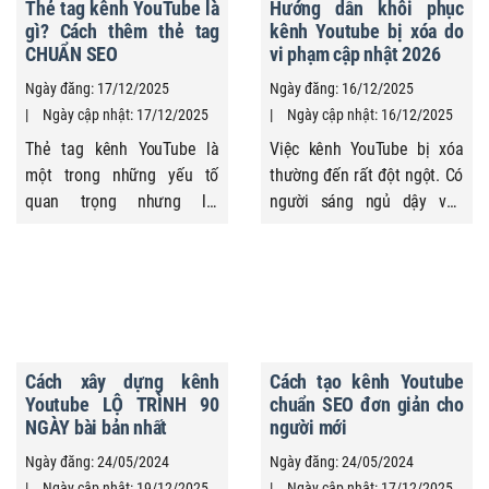
Thẻ tag kênh YouTube là
Hướng dẫn khôi phục
gì? Cách thêm thẻ tag
kênh Youtube bị xóa do
CHUẨN SEO
vi phạm cập nhật 2026
Ngày đăng: 17/12/2025
Ngày đăng: 16/12/2025
Ngày cập nhật: 17/12/2025
Ngày cập nhật: 16/12/2025
Thẻ tag kênh YouTube là
Việc kênh YouTube bị xóa
một trong những yếu tố
thường đến rất đột ngột. Có
quan trọng nhưng lại
người sáng ngủ dậy vẫn
thường bị người mới làm
thấy kênh hoạt động bình
YouTube bỏ qua hoặc hiểu
thường, chiều đã nhận
sai. Nhiều kênh thêm thẻ
email thông báo vi phạm.
cho vui, sao chép từ nơi
Có người thì mất kênh sau
khác hoặc nhầm lẫn giữa
vài lần bị tắt kiếm tiền,
thẻ tag kênh, hashtag và
nhưng không hề nghĩ rằng
Cách xây dựng kênh
Cách tạo kênh Youtube
keyword, dẫn đến kênh phát
mọi thứ lại nghiêm trọng
Youtube LỘ TRÌNH 90
chuẩn SEO đơn giản cho
triển thiếu định hướng, nội
đến vậy. Khi rơi vào tình
NGÀY bài bản nhất
người mới
dung rời rạc và khó mở rộng
huống này, phản ...
Ngày đăng: 24/05/2024
Ngày đăng: 24/05/2024
về lâu ...
Ngày cập nhật: 19/12/2025
Ngày cập nhật: 17/12/2025