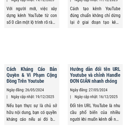
Với người mới, việc xây
Cách tạo kênh YouTube
dựng kênh YouTube từ con
đúng chuẩn không chỉ dừng
số 0 cần một lộ trình rõ ràng
lại ở giai đoạn tạo kênh
để tránh sai hướng và mất
thành công mà còn nằm ở
thời gian. Bạn cần hiểu cách
cách thiết lập, tối ưu kênh
xây dựng kênh YouTube một
Youtube. Những tùy chỉnh
cách bài bản, biết mỗi giai
ban đầu đóng vai trò định
đoạn nên tập trung vào điều
hướng, giúp thuật toán
gì và cần tránh điều gì. Bài
Youtube nắm bắt chính xác
Cách Kháng Cáo Bản
Hướng dẫn đổi tên URL
viết này, Quảng Cáo Siêu
chủ đề kênh, đối tượng
Quyền & Vi Phạm Cộng
Youtube và chỉnh Handle
Tốc sẽ hướng dẫn bạn lộ ...
người xem, giá trị nội dung
Đồng Trên Youtube
ĐƠN GIẢN nhanh chóng
cung cấp. Cấu trúc kênh ...
Ngày đăng: 26/05/2024
Ngày đăng: 27/05/2024
Ngày cập nhật: 19/12/2025
Ngày cập nhật: 16/12/2025
Nếu bạn thực sự là chủ sở
Đổi tên URL YouTube là nhu
hữu nội dung, bạn có quyền
cầu phổ biến của nhiều
kháng cáo nếu ai đó báo
người khi muốn kênh dễ nhớ
cáo bạn ăn cắp video của
hơn, chuyên nghiệp hơn