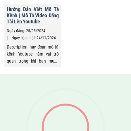
hạn, tương tác trên kênh
Hướng Dẫn Viết Mô Tả
yêu thích, xây dựng kênh
Kênh | Mô Tả Video Đăng
riêng, chạy quảng cáo
Tải Lên Youtube
Youtube. Bài viết này sẽ
Ngày đăng: 25/05/2024
hướng ...
Ngày cập nhật: 24/11/2024
Description, hay đoạn mô tả
kênh Youtube nắm vai trò
quan trọng khi bạn muốn
seo kênh, hoặc các video
Youtube lên top kết quả quả
tìm kiếm. Đoạn mô tả này
sẽ cung cấp thông tin cần
thiết cho bot tìm kiếm lẫn
người dùng.