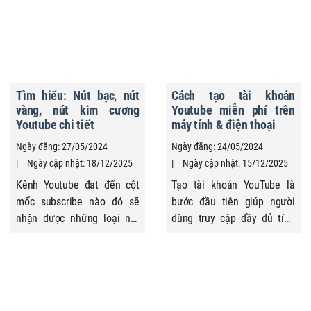
họ. Chúng ta thường gọi là
hoặc đồng bộ với thương
Kháng Nghị Xác Nhận
hiệu. Tuy nhiên từ khi
Quyền Sở Hữu Qua Content
YouTube chuyển sang sử
ID. Trong bài viết này, Quảng
dụng Handle, không ít người
Cáo Siêu Tốc hướng dẫn
vẫn nhầm lẫn giữa việc đổi
Tìm hiểu: Nút bạc, nút
Cách tạo tài khoản
kháng cáo bản quyền
URL với Handle dẫn đến
vàng, nút kim cương
Youtube miễn phí trên
Youtube cùng những nguyên
thao tác sai. Trong bài viết
Youtube chi tiết
máy tính & điện thoại
tắc quan trọng cần biết khi
này, Quảng Cáo Siêu Tốc sẽ
Ngày đăng: 27/05/2024
Ngày đăng: 24/05/2024
...
...
Ngày cập nhật: 18/12/2025
Ngày cập nhật: 15/12/2025
Kênh Youtube đạt đến cột
Tạo tài khoản YouTube là
mốc subscribe nào đó sẽ
bước đầu tiên giúp người
nhận được những loại nút
dùng truy cập đầy đủ tính
như nút bạc, nút vàng, nút
năng nền tảng video lớn
kim cương. Vậy nút vàng
nhất hiện nay. Bằng tài
nút bạc Youtube là gì? Cùng
khoản Google, nhà quản trị
Quảng Cáo Siêu Tốc tìm
có thể đăng nhập YouTube,
hiểu ngay.
xem nội dung không giới