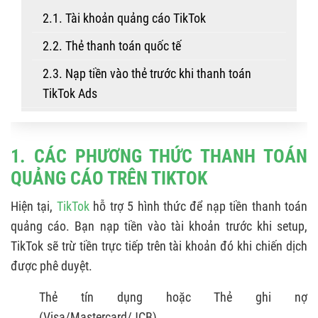
2.1. Tài khoản quảng cáo TikTok
2.2. Thẻ thanh toán quốc tế
2.3. Nạp tiền vào thẻ trước khi thanh toán
TikTok Ads
3. CÁCH NẠP TIỀN THANH TOÁN QUẢNG CÁO
TRÊN TIKTOK
1. CÁC PHƯƠNG THỨC THANH TOÁN
4. THANH TOÁN QUẢNG CÁO TIKTOK QUA GMV
QUẢNG CÁO TRÊN TIKTOK
PAY
Hiện tại,
TikTok
hỗ trợ 5 hình thức để nạp tiền thanh toán
5. HƯỚNG DẪN KHẮC PHỤC SỰ CỐ THANH TOÁN
quảng cáo. Bạn nạp tiền vào tài khoản trước khi setup,
KHÔNG THÀNH CÔNG
TikTok sẽ trừ tiền trực tiếp trên tài khoản đó khi chiến dịch
4. LƯU Ý KHI NẠP TIỀN QUẢNG CÁO TIKTOK
được phê duyệt.
5. CÁCH CHẠY QUẢNG CÁO TIKTOK TỪ A - Z
Thẻ tín dụng hoặc Thẻ ghi nợ
(Visa/Mastercard/JCB).