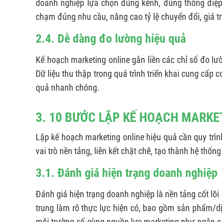
doanh nghiệp lựa chọn đúng kênh, đúng thông điệp,
chạm đúng nhu cầu, nâng cao tỷ lệ chuyển đổi, giá t
2.4. Dễ dàng đo lường hiệu quả
Kế hoạch marketing online gắn liền các chỉ số đo lườ
Dữ liệu thu thập trong quá trình triển khai cung cấp c
quả nhanh chóng.
3. 10 BƯỚC LẬP KẾ HOẠCH MARKET
Lập kế hoạch marketing online hiệu quả cần quy trìn
vai trò nền tảng, liên kết chặt chẽ, tạo thành hệ thố
3.1. Đánh giá hiện trạng doanh nghiệp
Đánh giá hiện trạng doanh nghiệp là nền tảng cốt lõ
trung làm rõ thực lực hiện có, bao gồm sản phẩm/d
môi trường số cùng nguồn lực marketing như ngân s