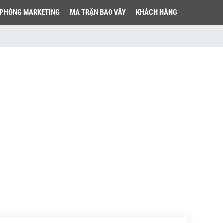
PHÒNG MARKETING
MA TRẬN BAO VÂY
KHÁCH HÀNG