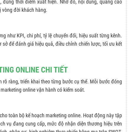
 đúng thời điểm xuất hiện. Nhờ đó, nội dung, quảng cáo
rị vòng đời khách hàng.
ng như KPI, chi phí, tỷ lệ chuyển đổi, hiệu suất từng kênh.
ơ sở để đánh giá hiệu quả, điều chỉnh chiến lược, tối ưu kết
ING ONLINE CHI TIẾT
h rõ ràng, triển khai theo từng bước cụ thể. Mỗi bước đóng
ng marketing online vận hành có kiểm soát.
i cho toàn bộ kế hoạch marketing online. Hoạt động này tập
ịch vụ đang cung cấp, mức độ nhận diện thương hiệu trên
ách, nhân sự, kinh nghiệm thực chiến bằng ma trận SWOT.