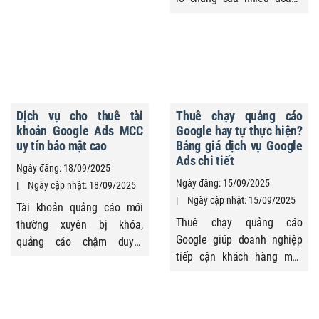
Siêu Tốc - Agency hàng đầu
nghiệp. Với hơn 15 năm
trong lĩnh vực Marketing
kinh nghiệm, Quảng Cáo
Online với hơn 15 năm kinh
Siêu Tốc cung cấp dịch vụ
nghiệm digital marketing,
quảng cáo Google trọn gói
từng thực thi hơn 2.000 dự
giúp tối ưu chi phí, nhắm
án, mang đến giải pháp tiếp
đúng đối tượng mục tiêu,
thị cho doanh nghiệp SME.
Dịch vụ cho thuê tài
Thuê chạy quảng cáo
gia tăng chuyển đổi khách
Giúp website top Google
khoản Google Ads MCC
Google hay tự thực hiện?
hàng thực tế, tạo đà tăng
hàng trăm từ khóa ...
uy tín bảo mật cao
Bảng giá dịch vụ Google
trưởng doanh thu bền ...
Ads chi tiết
Ngày đăng: 18/09/2025
Ngày đăng: 15/09/2025
Ngày cập nhật: 18/09/2025
Ngày cập nhật: 15/09/2025
Tài khoản quảng cáo mới
Thuê chạy quảng cáo
thường xuyên bị khóa,
Google giúp doanh nghiệp
quảng cáo chậm duyệt
tiếp cận khách hàng mục
khiến doanh nghiệp mất
tiêu nhanh, tối ưu ngân
thời gian, thất thoát ngân
sách, gia tăng chuyển đổi.
sách? Thuê tài khoản
Với sự hỗ trợ từ dịch vụ
Google Ads chính là giải