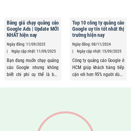
quảng cáo Google Ads
pháp tối ưu để vượt qua rào
chuyên nghiệp, doanh
cản này. Tài khoản đã có độ
nghiệp tận dụng kinh
trust cao từ Google
Bảng giá chạy quảng cáo
Top 10 công ty quảng cáo
nghiệm chuyên gia, công cụ
Partners, quảng cáo được
Google Ads | Update MỚI
Google uy tín tốt nhất thị
nâng cao, chiến lược tối ưu
duyệt nhanh, vận hành an
NHẤT hiện nay
trường hiện nay
để đạt hiệu quả vượt trội.
toàn, tạo bước đà ...
Ngày đăng: 11/09/2025
Ngày đăng: 08/11/2024
Bài viết cung ...
Ngày cập nhật: 11/09/2025
Ngày cập nhật: 15/09/2025
Bạn đang muốn chạy quảng
Công ty quảng cáo Google ở
cáo Google nhưng không
HCM giúp khách hàng tiếp
biết chi phí cụ thể là bao
cận với hơn 95% người dùng
nhiêu? Liệu có một bảng giá
sử dụng Internet. Hiện nay
chạy quảng cáo Google Ads
để tìm kiếm sản phẩm, dịch
rõ ràng để tham khảo hay
vụ mình cần, mọi người đều
không? Thực tế, mức giá
sử dụng trang tìm kiếm
không hề cố định mà thay
Google Search. Quảng cáo
đổi theo ngành nghề, từ
sản phẩm, dịch vụ trên
khóa, đối tượng và độ cạnh
Google là cơ hội lớn giúp
tranh. Trong bài viết này,
bạn tiếp cận nhanh chóng