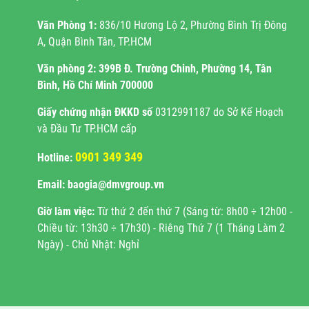
Văn Phòng 1:
836/10 Hương Lộ 2, Phường Bình Trị Đông
A, Quận Bình Tân, TP.HCM
Văn phòng 2:
399B Đ. Trường Chinh, Phường 14, Tân
Bình, Hồ Chí Minh 700000
Giấy chứng nhận ĐKKD
số
0312991187 do Sở Kế Hoạch
và Đầu Tư TP.HCM cấp
0901 349 349
Hotline:
Email: baogia@dmvgroup.vn
Giờ làm việc:
Từ thứ 2 đến thứ 7 (Sáng từ: 8h00 ÷ 12h00 -
Chiều từ: 13h30 ÷ 17h30) - Riêng Thứ 7 (1 Tháng Làm 2
Ngày) - Chủ Nhật: Nghỉ