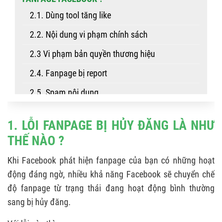
2.1. Dùng tool tăng like
2.2. Nội dung vi phạm chính sách
2.3 Vi phạm bản quyền thương hiệu
2.4. Fanpage bị report
2.5. Spam nội dung
2.6. Tên trang gây hiểu nhầm
1. LỖI FANPAGE BỊ HỦY ĐĂNG LÀ NHƯ
2.7. Quản trị viên fanpage chưa được xác
THẾ NÀO ?
thực
Khi Facebook phát hiện fanpage của bạn có những hoạt
3. KHẮC PHỤC LỖI FANPAGE BỊ HỦY ĐĂNG
động đáng ngờ, nhiều khả năng Facebook sẽ chuyển chế
3.1. Kháng nghị bằng nút
độ fanpage từ trạng thái đang hoạt động bình thường
3.2. Kháng nghị bằng link
sang bị hủy đăng.