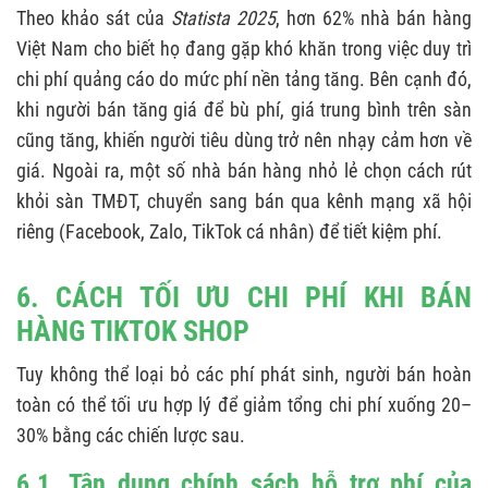
Theo khảo sát của
Statista 2025
, hơn 62% nhà bán hàng
Việt Nam cho biết họ đang gặp khó khăn trong việc duy trì
chi phí quảng cáo do mức phí nền tảng tăng. Bên cạnh đó,
khi người bán tăng giá để bù phí, giá trung bình trên sàn
cũng tăng, khiến người tiêu dùng trở nên nhạy cảm hơn về
giá. Ngoài ra, một số nhà bán hàng nhỏ lẻ chọn cách rút
khỏi sàn TMĐT, chuyển sang bán qua kênh mạng xã hội
riêng (Facebook, Zalo, TikTok cá nhân) để tiết kiệm phí.
6. CÁCH TỐI ƯU CHI PHÍ KHI BÁN
HÀNG TIKTOK SHOP
Tuy không thể loại bỏ các phí phát sinh, người bán hoàn
toàn có thể tối ưu hợp lý để giảm tổng chi phí xuống 20–
30% bằng các chiến lược sau.
6.1. Tận dụng chính sách hỗ trợ phí của