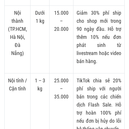
Nội
Dưới
15.000
Giảm 30% phí ship
thành
1 kg
–
cho shop mới trong
(TP.HCM,
20.000
90 ngày đầu. Hỗ trợ
Hà Nội,
thêm 10% nếu đơn
Đà
phát sinh từ
Nẵng)
livestream hoặc video
bán hàng.
Nội tỉnh /
1 – 3
25.000
TikTok chia sẻ 20%
Cận tỉnh
kg
–
phí ship với người
35.000
bán trong các chiến
dịch Flash Sale. Hỗ
trợ hoàn 100% phí
nếu đơn bị hủy do lỗi
hệ thống vận chuyển.