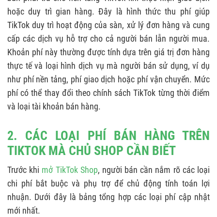
SÀN TMĐT KHÁC
hoặc duy trì gian hàng. Đây là hình thức thu phí giúp
5. PHÍ BÁN HÀNG TĂNG ẢNH HƯỞNG GÌ ĐẾN
TikTok duy trì hoạt động của sàn, xử lý đơn hàng và cung
NGƯỜI BÁN?
cấp các dịch vụ hỗ trợ cho cả người bán lẫn người mua.
Khoản phí này thường được tính dựa trên giá trị đơn hàng
6. CÁCH TỐI ƯU CHI PHÍ KHI BÁN HÀNG TIKTOK
thực tế và loại hình dịch vụ mà người bán sử dụng, ví dụ
SHOP
như phí nền tảng, phí giao dịch hoặc phí vận chuyển. Mức
6.1. Tận dụng chính sách hỗ trợ phí của
phí có thể thay đổi theo chính sách TikTok từng thời điểm
TikTok
và loại tài khoản bán hàng.
6.2. Định giá sản phẩm theo phí thực tế
2. CÁC LOẠI PHÍ BÁN HÀNG TRÊN
6.3. Hạn chế phí hoàn hàng và lưu kho
TIKTOK MÀ CHỦ SHOP CẦN BIẾT
6.4. Kết hợp bán hàng đa kênh
Trước khi
mở TikTok Shop
, người bán cần nắm rõ các loại
chi phí bắt buộc và phụ trợ để chủ động tính toán lợi
nhuận. Dưới đây là bảng tổng hợp các loại phí cập nhật
mới nhất.