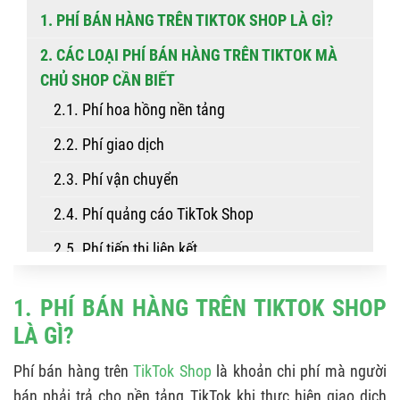
1. PHÍ BÁN HÀNG TRÊN TIKTOK SHOP LÀ GÌ?
2. CÁC LOẠI PHÍ BÁN HÀNG TRÊN TIKTOK MÀ
CHỦ SHOP CẦN BIẾT
2.1. Phí hoa hồng nền tảng
2.2. Phí giao dịch
2.3. Phí vận chuyển
2.4. Phí quảng cáo TikTok Shop
2.5. Phí tiếp thị liên kết
2.6. Các phí khác
1. PHÍ BÁN HÀNG TRÊN TIKTOK SHOP
3. CẬP NHẬT BIỂU PHÍ TIKTOK SHOP MỚI NHẤT
LÀ GÌ?
2025
Phí bán hàng trên
TikTok Shop
là khoản chi phí mà người
4. SO SÁNH MỨC PHÍ TIKTOK SHOP VỚI CÁC
bán phải trả cho nền tảng TikTok khi thực hiện giao dịch