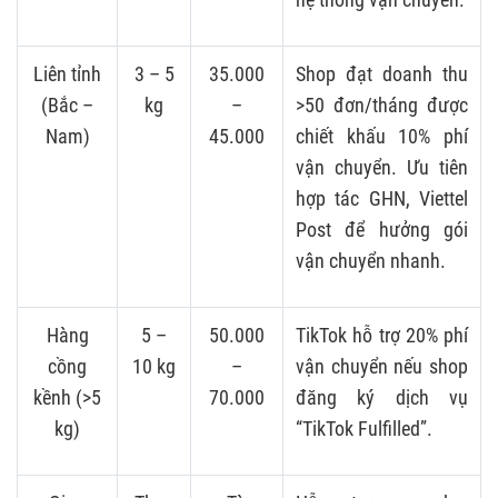
Liên tỉnh
3 – 5
35.000
Shop đạt doanh thu
(Bắc –
kg
–
>50 đơn/tháng được
Nam)
45.000
chiết khấu 10% phí
vận chuyển. Ưu tiên
hợp tác GHN, Viettel
Post để hưởng gói
vận chuyển nhanh.
Hàng
5 –
50.000
TikTok hỗ trợ 20% phí
cồng
10 kg
–
vận chuyển nếu shop
kềnh (>5
70.000
đăng ký dịch vụ
kg)
“TikTok Fulfilled”.